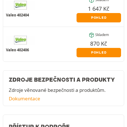
Skladem
1 647
Kč
Valeo 402404
POHLED
Skladem
870
Kč
Valeo 402406
POHLED
ZDROJE BEZPEČNOSTI A PRODUKTY
Zdroje věnované bezpečnosti a produktům.
Dokumentace
PŘÍSTUP K PODPOŘE