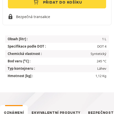
PŘIDAT DO KOŠÍKU
Bezpečná transakce
Obsah [litr] :
1 L
Specifikace podle DOT :
DOT 4
Chemická vlastnost :
Syntetický
Bod varu [°C] :
245 °C
Typ kontejneru :
Láhev
Hmotnost [kg] :
1,12 Kg
OZNÁMENÍ
EKVIVALENTNÍ PRODUKTY
BEZPEČNOST