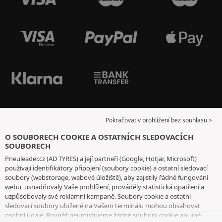
Pokračovat v prohlížení bez souhlasu >
O SOUBORECH COOKIE A OSTATNÍCH SLEDOVACÍCH
SOUBORECH
Pneuleader.cz (AD TYRES) a její partneři (Google, Hotjar, Microsoft)
používají identifikátory připojení (soubory cookie) a ostatní sledovací
soubory (webstorage, webové úložiště), aby zajistily řádné fungování
webu, usnadňovaly Vaše prohlížení, prováděly statistická opatření a
uzpůsobovaly své reklamní kampaně. Soubory cookie a ostatní
sledovací soubory uložené na Vašem terminálu mohou obsahovat
osobní údaje. Rovněž neumisťujeme žádné soubory cookie ani jiné