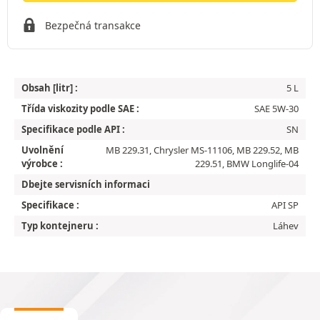
Bezpečná transakce
Obsah [litr] :
5 L
Třída viskozity podle SAE :
SAE 5W-30
Specifikace podle API :
SN
Uvolnění
MB 229.31, Chrysler MS-11106, MB 229.52, MB
výrobce :
229.51, BMW Longlife-04
Dbejte servisních informaci
Specifikace :
API SP
Typ kontejneru :
Láhev