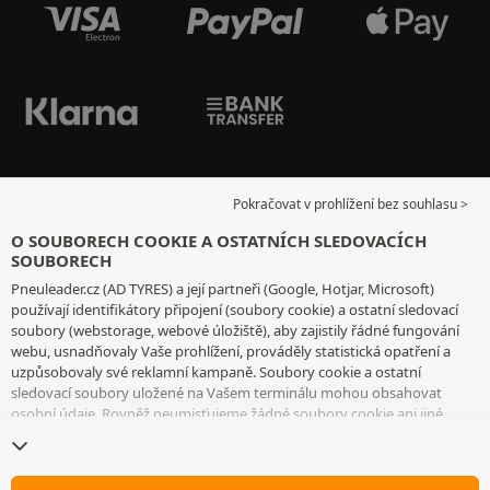
Pokračovat v prohlížení bez souhlasu >
O SOUBORECH COOKIE A OSTATNÍCH SLEDOVACÍCH
SOUBORECH
Pneuleader.cz (AD TYRES) a její partneři (Google, Hotjar, Microsoft)
používají identifikátory připojení (soubory cookie) a ostatní sledovací
soubory (webstorage, webové úložiště), aby zajistily řádné fungování
webu, usnadňovaly Vaše prohlížení, prováděly statistická opatření a
uzpůsobovaly své reklamní kampaně. Soubory cookie a ostatní
sledovací soubory uložené na Vašem terminálu mohou obsahovat
osobní údaje. Rovněž neumisťujeme žádné soubory cookie ani jiné
sledovací soubory bez Vašeho svobodného a informovaného souhlasu,
vyjma těch, které jsou nezbytné pro fungování webu. Vaši volbu
uchováváme po dobu 6 měsíců. Svůj souhlas můžete kdykoliv odvolat