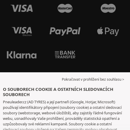
Pokračovat v prohlížení bez souhlasu >
O SOUBORECH COOKIE A OSTATNÍCH SLEDOVACÍCH
SOUBORECH
Pneuleader.cz (AD TYRES) a její partneři (Google, Hotjar, Microsoft)
používají identifikátory připojení (soubory cookie) a ostatní sledovací
soubory (webstorage, webové úložiště), aby zajistily řádné fungování
webu, usnadňovaly Vaše prohlížení, prováděly statistická opatření a
uzpůsobovaly své reklamní kampaně. Soubory cookie a ostatní
sledovací soubory uložené na Vašem terminálu mohou obsahovat