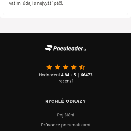
vašimi údaji s nejvyšší péčí.
Hodnocení
4.84
z
5
|
66473
recenzí
RYCHLÉ ODKAZY
Pojištění
Průvodce pneumatikami