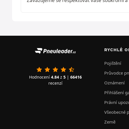
Zavazujeme se respektovat vaše soukromí a na
RYCHLÉ O
Pojištění
Průvodce p
Hodnocení
4.84
z
5
|
66416
Oznámení
recenzí
Přihlášení g
Právní upoz
Všeobecné p
Země