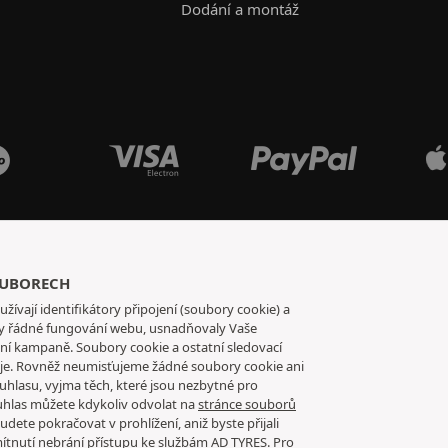
Dodání a montáž
OUBORECH
užívají identifikátory připojení (soubory cookie) a
tily řádné fungování webu, usnadňovaly Vaše
mní kampaně. Soubory cookie a ostatní sledovací
e. Rovněž neumisťujeme žádné soubory cookie ani
hlasu, vyjma těch, které jsou nezbytné pro
uhlas můžete kdykoliv odvolat na
stránce souborů
dete pokračovat v prohlížení, aniž byste přijali
ítnutí nebrání přístupu ke službám AD TYRES. Pro