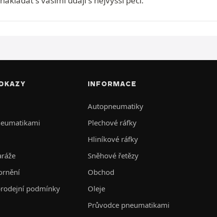
kládat s vašimi údaji s nejvyšší péčí.
DKAZY
INFORMACE
Autopneumatiky
neumatikami
Plechové ráfky
Hliníkové ráfky
aráže
Sněhové řetězy
ornění
Obchod
rodejní podmínky
Oleje
Průvodce pneumatikami