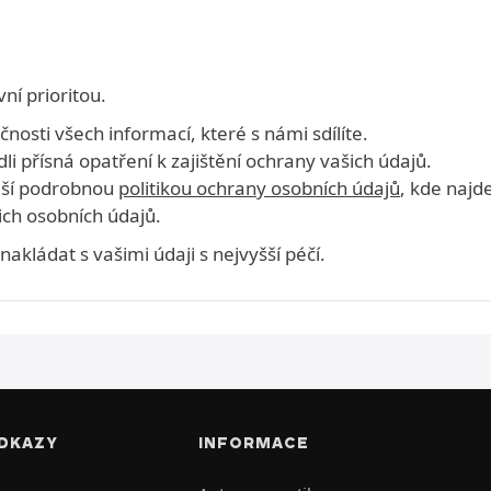
ní prioritou.
osti všech informací, které s námi sdílíte.
dli přísná opatření k zajištění ochrany vašich údajů.
naší podrobnou
politikou ochrany osobních údajů
, kde najd
ch osobních údajů.
kládat s vašimi údaji s nejvyšší péčí.
DKAZY
INFORMACE