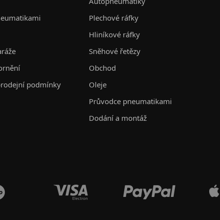
Autopneumatiky
neumatikami
Plechové ráfky
Hliníkové ráfky
aráže
Sněhové řetězy
ornění
Obchod
rodejní podmínky
Oleje
Průvodce pneumatikami
Dodání a montáž