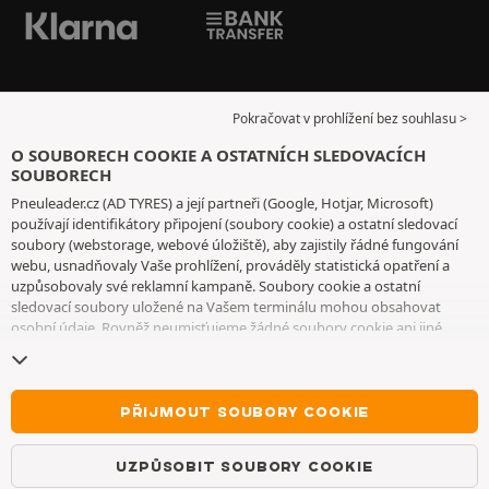
Pokračovat v prohlížení bez souhlasu >
O SOUBORECH COOKIE A OSTATNÍCH SLEDOVACÍCH
SOUBORECH
Pneuleader.cz (AD TYRES) a její partneři (Google, Hotjar, Microsoft)
používají identifikátory připojení (soubory cookie) a ostatní sledovací
soubory (webstorage, webové úložiště), aby zajistily řádné fungování
webu, usnadňovaly Vaše prohlížení, prováděly statistická opatření a
uzpůsobovaly své reklamní kampaně. Soubory cookie a ostatní
sledovací soubory uložené na Vašem terminálu mohou obsahovat
osobní údaje. Rovněž neumisťujeme žádné soubory cookie ani jiné
sledovací soubory bez Vašeho svobodného a informovaného souhlasu,
vyjma těch, které jsou nezbytné pro fungování webu. Vaši volbu
uchováváme po dobu 6 měsíců. Svůj souhlas můžete kdykoliv odvolat
na
stránce souborů cookie a ostatních sledovacích souborů
. Můžete se
PŘIJMOUT SOUBORY COOKIE
rozhodnout, že budete pokračovat v prohlížení, aniž byste přijali
ukládání souborů cookie nebo jiných sledovacích souborů. Toto
UZPŮSOBIT SOUBORY COOKIE
odmítnutí nebrání přístupu ke službám AD TYRES. Pro bližší informace