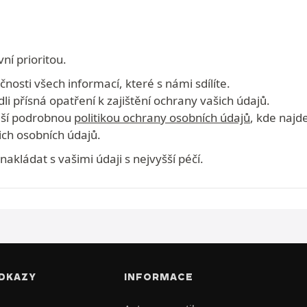
ní prioritou.
osti všech informací, které s námi sdílíte.
dli přísná opatření k zajištění ochrany vašich údajů.
naší podrobnou
politikou ochrany osobních údajů
, kde najd
ch osobních údajů.
kládat s vašimi údaji s nejvyšší péčí.
DKAZY
INFORMACE