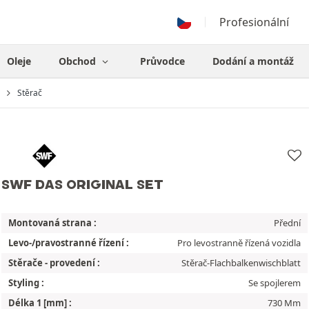
Profesionální
Oleje
Obchod
Průvodce
Dodání a montáž
Stěrač
SWF DAS ORIGINAL SET
Montovaná strana :
Přední
Levo-/pravostranné řízení :
Pro levostranně řízená vozidla
Stěrače - provedení :
Stěrač-Flachbalkenwischblatt
Styling :
Se spojlerem
Délka 1 [mm] :
730 Mm