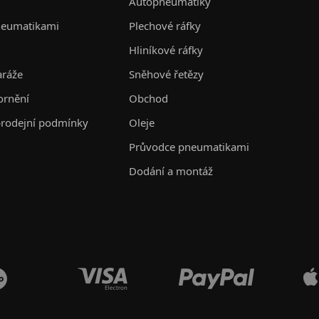
Autopneumatiky
neumatikami
Plechové ráfky
Hliníkové ráfky
aráže
Sněhové řetězy
ornění
Obchod
rodejní podmínky
Oleje
Průvodce pneumatikami
Dodání a montáž