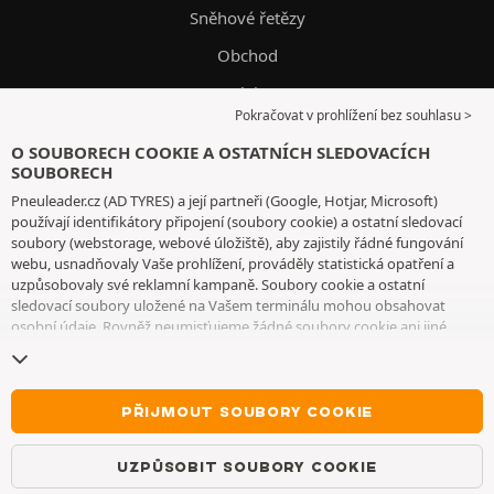
Sněhové řetězy
Obchod
Oleje
Pokračovat v prohlížení bez souhlasu >
Průvodce pneumatikami
O SOUBORECH COOKIE A OSTATNÍCH SLEDOVACÍCH
Dodání a montáž
SOUBORECH
Pneuleader.cz (AD TYRES) a její partneři (Google, Hotjar, Microsoft)
používají identifikátory připojení (soubory cookie) a ostatní sledovací
SLUŽBY ZÁKAZNÍKŮM
soubory (webstorage, webové úložiště), aby zajistily řádné fungování
webu, usnadňovaly Vaše prohlížení, prováděly statistická opatření a
uzpůsobovaly své reklamní kampaně. Soubory cookie a ostatní
Po–Pá 9 hod. – 17 hod.
sledovací soubory uložené na Vašem terminálu mohou obsahovat
osobní údaje. Rovněž neumisťujeme žádné soubory cookie ani jiné
WhatsApp
sledovací soubory bez Vašeho svobodného a informovaného souhlasu,
vyjma těch, které jsou nezbytné pro fungování webu. Vaši volbu
Messenger
uchováváme po dobu 6 měsíců. Svůj souhlas můžete kdykoliv odvolat
na
stránce souborů cookie a ostatních sledovacích souborů
. Můžete se
PŘIJMOUT SOUBORY COOKIE
Kontakt
rozhodnout, že budete pokračovat v prohlížení, aniž byste přijali
ukládání souborů cookie nebo jiných sledovacích souborů. Toto
Často kladené otázky
UZPŮSOBIT SOUBORY COOKIE
odmítnutí nebrání přístupu ke službám AD TYRES. Pro bližší informace