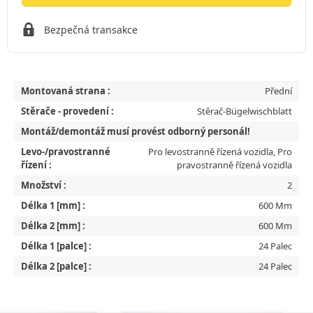
Bezpečná transakce
Montovaná strana :
Přední
Stěrače - provedení :
Stěrač-Bügelwischblatt
Montáž/demontáž musí provést odborný personál!
Levo-/pravostranné
Pro levostranně řízená vozidla, Pro
řízení :
pravostranně řízená vozidla
Množství :
2
Délka 1 [mm] :
600 Mm
Délka 2 [mm] :
600 Mm
Délka 1 [palce] :
24 Palec
Délka 2 [palce] :
24 Palec