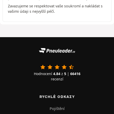
Zavazujeme se respektovat vaše soukromí a nakládat s
vašimi údaji s nejvyšší péčí.
Hodnocení
4.84
z
5
|
66416
recenzí
RYCHLÉ ODKAZY
Pojištění