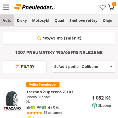
Auto
Disky
Motocykl
Quad
Sněhové řetězy
Oleje
195/65 R15 (změnit)
1207 PNEUMATIKY 195/65 R15 NALEZENE
FILTRY
Volba Pneuleader
Trazano Zupereco Z-107
1 082
Kč
195/65 R15 95V
XL
Skladem
72 db
C
B
35 oznámení