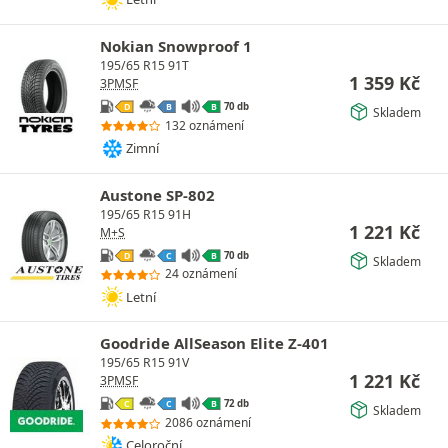
Nokian Snowproof 1
195/65 R15 91T
1 359
Kč
3PMSF
70 db
D
B
B
Skladem
132 oznámení
Zimní
Austone SP-802
195/65 R15 91H
1 221
Kč
M+S
70 db
D
C
B
Skladem
24 oznámení
Letní
Goodride AllSeason Elite Z-401
195/65 R15 91V
1 221
Kč
3PMSF
72 db
C
C
B
Skladem
2086 oznámení
Celoroční