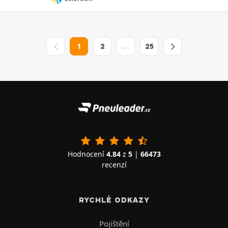
1
2
…
25
Hodnocení
4.84
z
5
|
66473
recenzí
RYCHLÉ ODKAZY
Pojištění