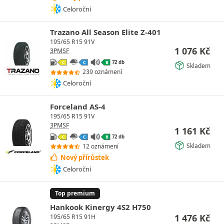
Celoroční
Trazano All Season Elite Z-401
195/65 R15 91V
1 076
Kč
3PMSF
72 db
C
C
B
Skladem
239 oznámení
Celoroční
Forceland AS-4
195/65 R15 91V
3PMSF
1 161
Kč
72 db
C
C
B
Skladem
12 oznámení
Nový přírůstek
Celoroční
Top premium
Hankook Kinergy 4S2 H750
1 476
Kč
195/65 R15 91H