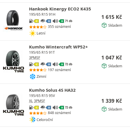
Hankook Kinergy ECO2 K435
195/65 R15 91H
1 615
Kč
71 db
C
B
B
Skladem
355 oznámení
Letní
Kumho Wintercraft WP52+
195/65 R15 91T
1 047
Kč
3PMSF
72 db
C
B
B
Skladem
197 oznámení
Zimní
Kumho Solus 4S HA32
195/65 R15 95V
1 339
Kč
XL
3PMSF
72 db
C
B
B
Skladem
848 oznámení
Celoroční