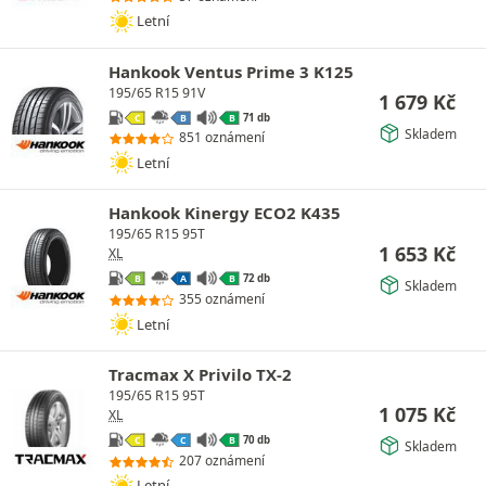
Letní
Hankook Ventus Prime 3 K125
195/65 R15 91V
1 679
Kč
71 db
C
B
B
Skladem
851 oznámení
Letní
Hankook Kinergy ECO2 K435
195/65 R15 95T
1 653
Kč
XL
72 db
B
A
B
Skladem
355 oznámení
Letní
Tracmax X Privilo TX-2
195/65 R15 95T
1 075
Kč
XL
70 db
C
C
B
Skladem
207 oznámení
Letní