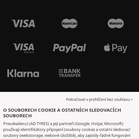
Pokračovat v prohlížení bez souhlasu >
O SOUBORECH COOKIE A OSTATNÍCH SLEDOVACÍCH
SOUBORECH
Pneuleader.cz (AD TYRES) a její partneři (Google, Hotjar, Microsoft)
používají identifikátory připojení (soubory cookie) a ostatní sledovací
soubory (webstorage, webové úložiště), aby zajistily řádné fungování