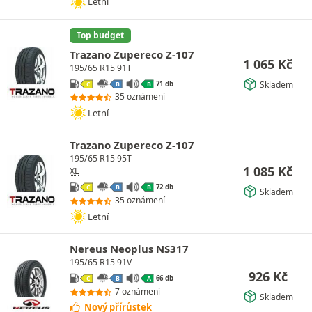
Letní
Top budget
Trazano Zupereco Z-107
1 065
Kč
195/65 R15 91T
Skladem
71 db
C
B
B
35 oznámení
Letní
Trazano Zupereco Z-107
195/65 R15 95T
1 085
Kč
XL
72 db
C
B
B
Skladem
35 oznámení
Letní
Nereus Neoplus NS317
195/65 R15 91V
926
Kč
66 db
C
B
A
7 oznámení
Skladem
Nový přírůstek