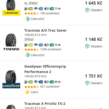
1 645
Kč
XL
3PMSF
71 db
B
C
B
Skladem
100 oznámení
Celoroční
Tracmax A/S Trac Saver
195/65 R15 91H
1 148
Kč
3PMSF
72 db
C
C
B
Skladem
1330 oznámení
Celoroční
Goodyear Efficientgrip
Performance 2
1 751
Kč
195/65 R15 91H
68 db
B
A
A
Skladem
451 oznámení
Letní
Tracmax X Privilo TX-2
195/65 R15 91V