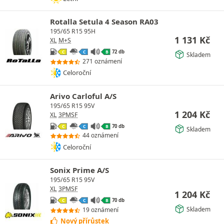
Rotalla Setula 4 Season RA03
195/65 R15 95H
1 131
Kč
XL
M+S
72 db
C
C
B
Skladem
271 oznámení
Celoroční
Arivo Carloful A/S
195/65 R15 95V
1 204
Kč
XL
3PMSF
70 db
C
C
B
Skladem
44 oznámení
Celoroční
Sonix Prime A/S
195/65 R15 95V
XL
3PMSF
1 204
Kč
70 db
C
C
B
Skladem
19 oznámení
Nový přírůstek