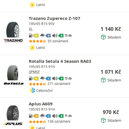
Letní
Trazano Zupereco Z-107
195/65 R15 95V
1 140
Kč
XL
72 db
C
B
B
Skladem
35 oznámení
Letní
Rotalla Setula 4 Season RA03
195/65 R15 91H
1 071
Kč
3PMSF
72 db
C
C
B
Skladem
271 oznámení
Celoroční
Aplus A609
195/65 R15 91H
970
Kč
71 db
D
C
B
Skladem
136 oznámení
Letní