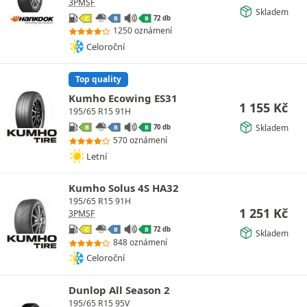
3PMSF
Skladem
72 db
C
B
B
1250 oznámení
Celoroční
Top quality
Kumho Ecowing ES31
1 155
Kč
195/65 R15 91H
Skladem
70 db
B
B
B
570 oznámení
Letní
Kumho Solus 4S HA32
195/65 R15 91H
1 251
Kč
3PMSF
72 db
C
B
B
Skladem
848 oznámení
Celoroční
Dunlop All Season 2
195/65 R15 95V