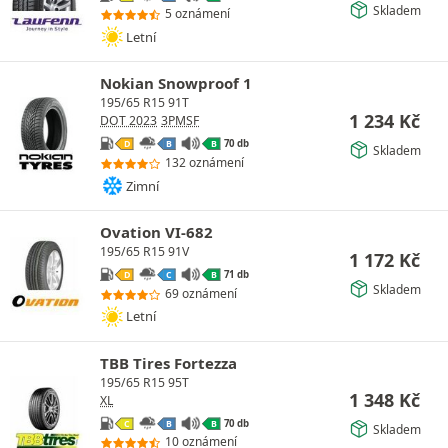
Skladem
5 oznámení
Letní
Nokian Snowproof 1
195/65 R15 91T
1 234
Kč
DOT 2023
3PMSF
70 db
D
B
B
Skladem
132 oznámení
Zimní
Ovation VI-682
195/65 R15 91V
1 172
Kč
71 db
D
C
B
Skladem
69 oznámení
Letní
TBB Tires Fortezza
195/65 R15 95T
1 348
Kč
XL
70 db
C
B
B
Skladem
10 oznámení