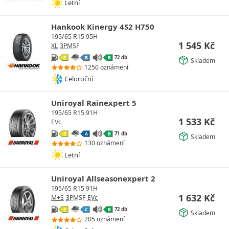
Letní
Hankook Kinergy 4S2 H750
195/65 R15 95H
1 545
Kč
XL
3PMSF
72 db
C
B
B
Skladem
1250 oznámení
Celoroční
Uniroyal Rainexpert 5
195/65 R15 91H
1 533
Kč
EVc
71 db
C
A
B
Skladem
130 oznámení
Letní
Uniroyal Allseasonexpert 2
195/65 R15 91H
1 632
Kč
M+S
3PMSF
EVc
72 db
C
C
B
Skladem
205 oznámení