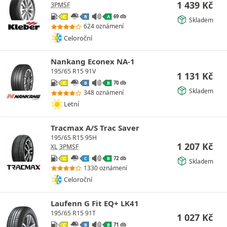
1 439
Kč
3PMSF
69 db
C
B
A
Skladem
624 oznámení
Celoroční
Nankang Econex NA-1
195/65 R15 91V
1 131
Kč
70 db
C
B
B
Skladem
348 oznámení
Letní
Tracmax A/S Trac Saver
195/65 R15 95H
1 207
Kč
XL
3PMSF
72 db
C
C
B
Skladem
1330 oznámení
Celoroční
Laufenn G Fit EQ+ LK41
195/65 R15 91T
1 027
Kč
71 db
C
B
B