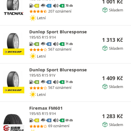
1 001
Kč
70 db
C
C
B
Skladem
207 oznámení
Letní
Dunlop Sport Bluresponse
195/65 R15 91H
1 313
Kč
71 db
B
B
B
Skladem
567 oznámení
Letní
Dunlop Sport Bluresponse
195/65 R15 91V
1 409
Kč
71 db
B
B
B
Skladem
567 oznámení
Letní
Firemax FM601
195/65 R15 91H
1 283
Kč
69 db
C
B
B
Skladem
69 oznámení