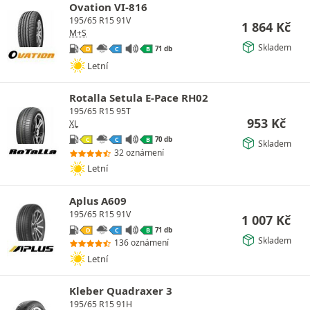
Ovation VI-816
195/65 R15 91V
1 864
Kč
M+S
Skladem
71 db
D
C
B
Letní
Rotalla Setula E-Pace RH02
195/65 R15 95T
953
Kč
XL
70 db
C
C
B
Skladem
32 oznámení
Letní
Aplus A609
195/65 R15 91V
1 007
Kč
71 db
D
C
B
Skladem
136 oznámení
Letní
Kleber Quadraxer 3
195/65 R15 91H