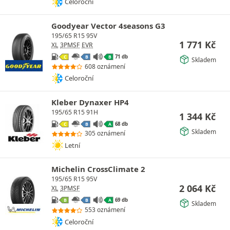
Celoroční
Goodyear Vector 4seasons G3
195/65 R15 95V
1 771
Kč
XL
3PMSF
EVR
71 db
C
B
B
Skladem
608 oznámení
Celoroční
Kleber Dynaxer HP4
195/65 R15 91H
1 344
Kč
68 db
C
B
A
Skladem
305 oznámení
Letní
Michelin CrossClimate 2
195/65 R15 95V
2 064
Kč
XL
3PMSF
69 db
B
B
A
Skladem
553 oznámení
Celoroční