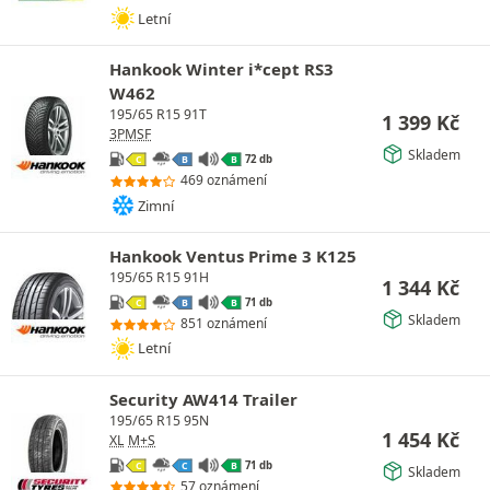
Letní
Hankook Winter i*cept RS3
W462
195/65 R15 91T
1 399
Kč
3PMSF
Skladem
72 db
C
B
B
469 oznámení
Zimní
Hankook Ventus Prime 3 K125
195/65 R15 91H
1 344
Kč
71 db
C
B
B
Skladem
851 oznámení
Letní
Security AW414 Trailer
195/65 R15 95N
1 454
Kč
XL
M+S
71 db
C
C
B
Skladem
57 oznámení