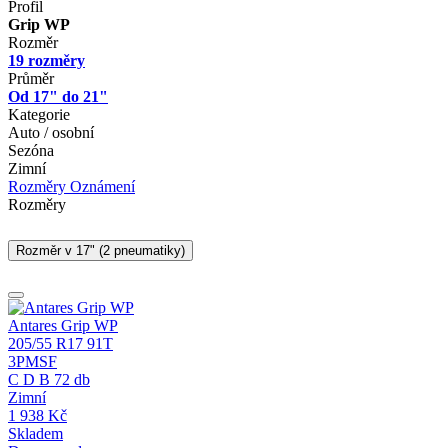
Profil
Grip WP
Rozměr
19 rozměry
Průměr
Od 17" do 21"
Kategorie
Auto / osobní
Sezóna
Zimní
Rozměry
Oznámení
Rozměry
Rozměr v 17" (2 pneumatiky)
Antares Grip WP
205/55 R17 91T
3PMSF
C
D
B
72 db
Zimní
1 938
Kč
Skladem