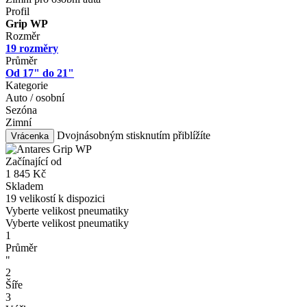
Profil
Grip WP
Rozměr
19 rozměry
Průměr
Od 17" do 21"
Kategorie
Auto / osobní
Sezóna
Zimní
Dvojnásobným stisknutím přiblížíte
Vrácenka
Začínající od
1 845
Kč
Skladem
19 velikostí k dispozici
Vyberte velikost pneumatiky
Vyberte velikost pneumatiky
1
Průměr
"
2
Šíře
3