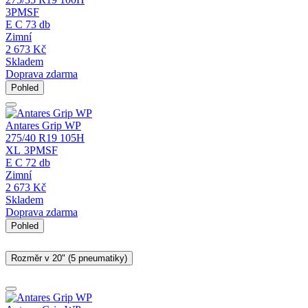
3PMSF
E
C
73 db
Zimní
2 673
Kč
Skladem
Doprava zdarma
Pohled
Antares Grip WP
275/40 R19 105H
XL
3PMSF
E
C
72 db
Zimní
2 673
Kč
Skladem
Doprava zdarma
Pohled
Rozměr v 20" (5 pneumatiky)