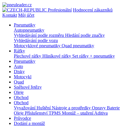
Profesionální
Hodnocení zákazníků
Kontakt
Můj účet
Pneumatiky
Autopneumatiky
Vyhledávání podle rozměru
Hledání podle značky
Vyhledávání podle vozu
Motocyklové pneumatiky
Quad pneumatiky
Ráfky
Plechové ráfky
Hliníkové ráfky
Set ráfky + pneumatiky
Pneumatiky
Auto
Disky
Motocykl
Quad
Sněhové řetězy
Oleje
Obchod
Obchod
Vyvažování
Huštění
Nástroje a prostředky
Opravy
Baterie
Oleje
Příslušenství
TPMS
Montáž – utažení
Aditiva
Průvodce
Dodání a montáž