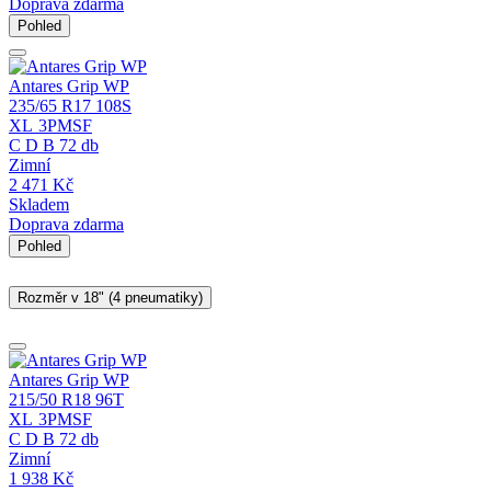
Doprava zdarma
Pohled
Antares Grip WP
235/65 R17 108S
XL
3PMSF
C
D
B
72 db
Zimní
2 471
Kč
Skladem
Doprava zdarma
Pohled
Rozměr v 18" (4 pneumatiky)
Antares Grip WP
215/50 R18 96T
XL
3PMSF
C
D
B
72 db
Zimní
1 938
Kč