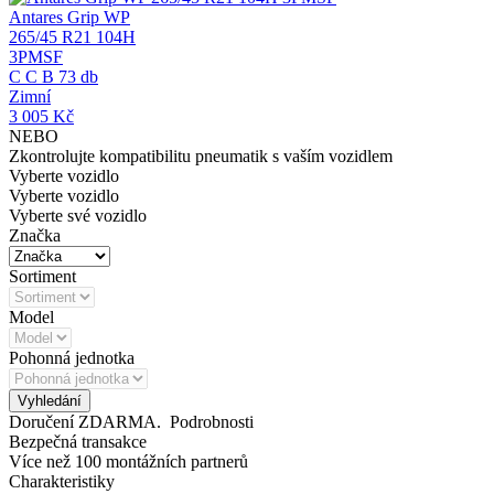
Antares Grip WP
265/45 R21 104H
3PMSF
C
C
B
73 db
Zimní
3 005
Kč
NEBO
Zkontrolujte kompatibilitu pneumatik s vaším vozidlem
Vyberte vozidlo
Vyberte vozidlo
Vyberte své vozidlo
Značka
Sortiment
Model
Pohonná jednotka
Vyhledání
Doručení ZDARMA.
Podrobnosti
Bezpečná transakce
Více než 100 montážních partnerů
Charakteristiky