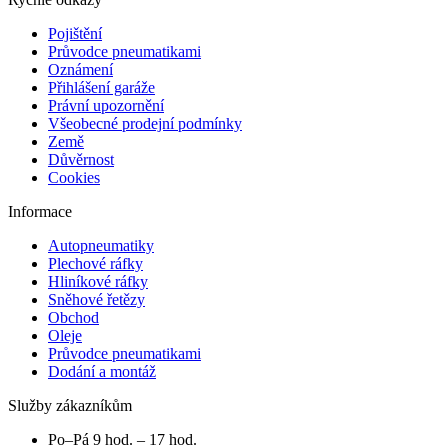
Pojištění
Průvodce pneumatikami
Oznámení
Přihlášení garáže
Právní upozornění
Všeobecné prodejní podmínky
Země
Důvěrnost
Cookies
Informace
Autopneumatiky
Plechové ráfky
Hliníkové ráfky
Sněhové řetězy
Obchod
Oleje
Průvodce pneumatikami
Dodání a montáž
Služby zákazníkům
Po–Pá 9 hod. – 17 hod.