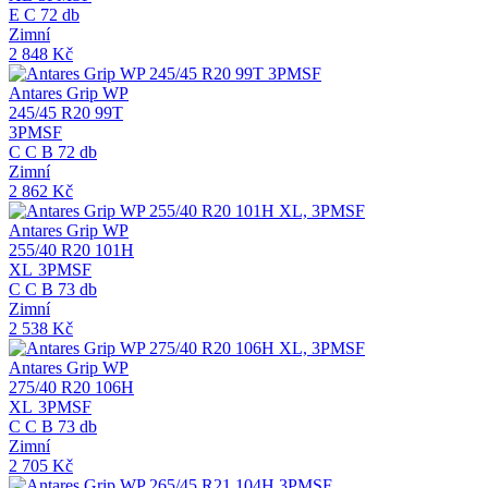
E
C
72 db
Zimní
2 848
Kč
Antares Grip WP
245/45 R20 99T
3PMSF
C
C
B
72 db
Zimní
2 862
Kč
Antares Grip WP
255/40 R20 101H
XL
3PMSF
C
C
B
73 db
Zimní
2 538
Kč
Antares Grip WP
275/40 R20 106H
XL
3PMSF
C
C
B
73 db
Zimní
2 705
Kč