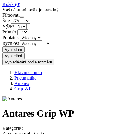
Košík
(0)
Váš nákupní košík je prázdný
Filtrovat
Šíře
Výška
Průměr
Poplatek
Rychlost
Vyhledání
Vyhledání
Vyhledávání podle rozměru
Hlavní stránka
Pneumatika
Antares
Grip WP
Antares Grip WP
Kategorie :
Zimní pro osobní auta