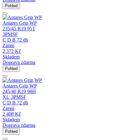
Pohled
Antares Grip WP
235/45 R19 95T
3PMSF
C
D
B
72 db
Zimní
2 372
Kč
Skladem
Doprava zdarma
Pohled
Antares Grip WP
245/40 R19 98H
XL
3PMSF
C
D
B
72 db
Zimní
2 408
Kč
Skladem
Doprava zdarma
Pohled