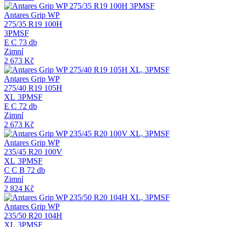
Antares Grip WP
275/35 R19 100H
3PMSF
E
C
73 db
Zimní
2 673
Kč
Antares Grip WP
275/40 R19 105H
XL
3PMSF
E
C
72 db
Zimní
2 673
Kč
Antares Grip WP
235/45 R20 100V
XL
3PMSF
C
C
B
72 db
Zimní
2 824
Kč
Antares Grip WP
235/50 R20 104H
XL
3PMSF