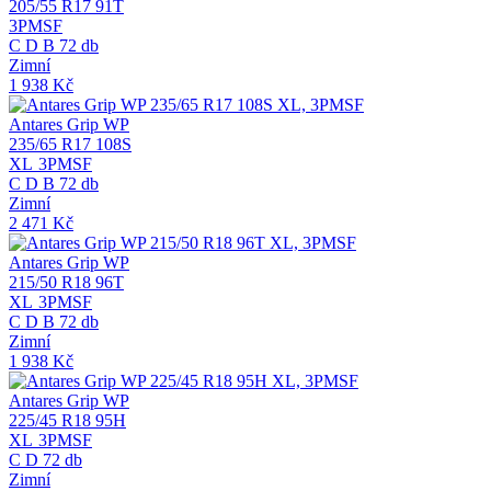
205/55 R17 91T
3PMSF
C
D
B
72 db
Zimní
1 938
Kč
Antares Grip WP
235/65 R17 108S
XL
3PMSF
C
D
B
72 db
Zimní
2 471
Kč
Antares Grip WP
215/50 R18 96T
XL
3PMSF
C
D
B
72 db
Zimní
1 938
Kč
Antares Grip WP
225/45 R18 95H
XL
3PMSF
C
D
72 db
Zimní