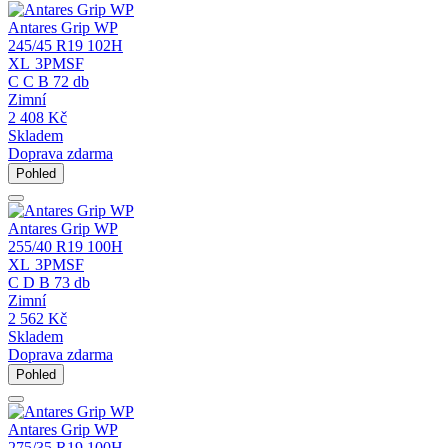
Antares Grip WP
245/45 R19 102H
XL
3PMSF
C
C
B
72 db
Zimní
2 408
Kč
Skladem
Doprava zdarma
Pohled
Antares Grip WP
255/40 R19 100H
XL
3PMSF
C
D
B
73 db
Zimní
2 562
Kč
Skladem
Doprava zdarma
Pohled
Antares Grip WP
275/35 R19 100H