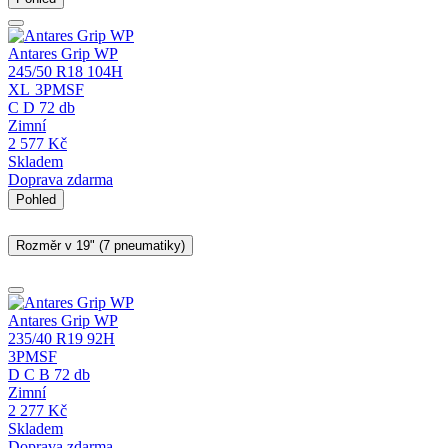
Antares Grip WP
245/50 R18 104H
XL
3PMSF
C
D
72 db
Zimní
2 577
Kč
Skladem
Doprava zdarma
Pohled
Rozměr v 19" (7 pneumatiky)
Antares Grip WP
235/40 R19 92H
3PMSF
D
C
B
72 db
Zimní
2 277
Kč
Skladem
Doprava zdarma