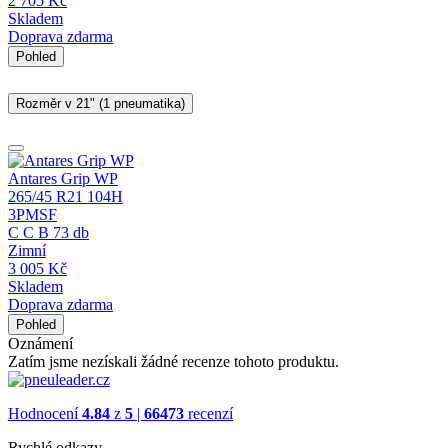
2 705
Kč
Skladem
Doprava zdarma
Pohled
Rozměr v 21" (1 pneumatika)
Antares Grip WP
265/45 R21 104H
3PMSF
C
C
B
73 db
Zimní
3 005
Kč
Skladem
Doprava zdarma
Pohled
Oznámení
Zatím jsme nezískali žádné recenze tohoto produktu.
Hodnocení
4.84
z
5
|
66473
recenzí
Rychlé odkazy