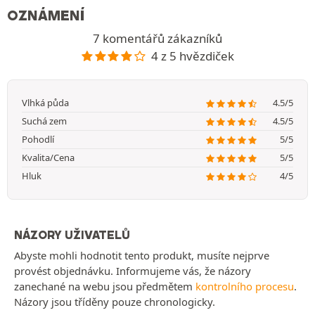
OZNÁMENÍ
7 komentářů zákazníků
4 z 5 hvězdiček
Vlhká půda
4.5/5
Suchá zem
4.5/5
Pohodlí
5/5
Kvalita/Cena
5/5
Hluk
4/5
NÁZORY UŽIVATELŮ
Abyste mohli hodnotit tento produkt, musíte nejprve
provést objednávku. Informujeme vás, že názory
zanechané na webu jsou předmětem
kontrolního procesu
.
Názory jsou tříděny pouze chronologicky.