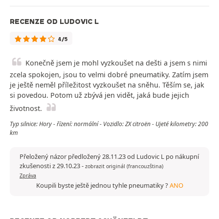
RECENZE OD LUDOVIC L
4/5
Konečně jsem je mohl vyzkoušet na dešti a jsem s nimi
zcela spokojen, jsou to velmi dobré pneumatiky. Zatím jsem
je ještě neměl příležitost vyzkoušet na sněhu. Těším se, jak
si povedou. Potom už zbývá jen vidět, jaká bude jejich
životnost.
Typ silnice: Hory - řízení: normální - Vozidlo: ZX citroën - Ujeté kilometry: 200
km
Přeložený názor předložený 28.11.23 od Ludovic L po nákupní
zkušenosti z 29.10.23
-
zobrazit originál (francouzština)
Zpráva
Koupili byste ještě jednou tyhle pneumatiky ?
ANO