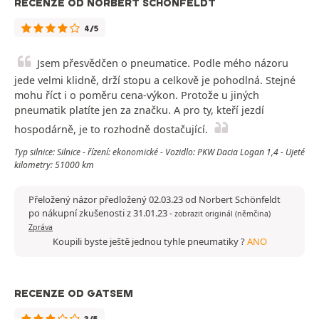
RECENZE OD NORBERT SCHÖNFELDT
4/5
Jsem přesvědčen o pneumatice. Podle mého názoru
jede velmi klidně, drží stopu a celkově je pohodlná. Stejné
mohu říct i o poměru cena-výkon. Protože u jiných
pneumatik platíte jen za značku. A pro ty, kteří jezdí
hospodárně, je to rozhodně dostačující.
Typ silnice: Silnice - řízení: ekonomické - Vozidlo: PKW Dacia Logan 1,4 - Ujeté
kilometry: 51000 km
Přeložený názor předložený 02.03.23 od Norbert Schönfeldt
po nákupní zkušenosti z 31.01.23
-
zobrazit originál (němčina)
Zpráva
Koupili byste ještě jednou tyhle pneumatiky ?
ANO
RECENZE OD GATSEM