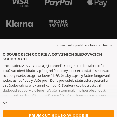
Pokračovat v prohlížení bez souhlasu >
O SOUBORECH COOKIE A OSTATNÍCH SLEDOVACÍCH
SOUBORECH
Pneuleader.cz (AD TYRES) a její partneři (Google, Hotjar, Microsoft)
používají identifikátory připojení (soubory cookie) a ostatní sledovací
soubory (webstorage, webové úložiště), aby zajistily řádné fungování
webu, usnadňovaly Vaše prohlížení, prováděly statistická opatření a
uzpůsobovaly své reklamní kampaně. Soubory cookie a ostatní
sledovací soubory uložené na Vašem terminálu mohou obsahovat
osobní údaje. Rovněž neumisťujeme žádné soubory cookie ani jiné
sledovací soubory bez Vašeho svobodného a informovaného souhlasu,
vyjma těch, které jsou nezbytné pro fungování webu. Vaši volbu
uchováváme po dobu 6 měsíců. Svůj souhlas můžete kdykoliv odvolat
na
stránce souborů cookie a ostatních sledovacích souborů
. Můžete se
PŘIJMOUT SOUBORY COOKIE