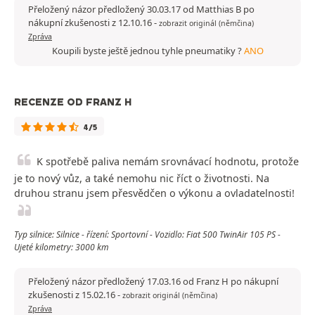
Přeložený názor předložený 30.03.17 od Matthias B po
nákupní zkušenosti z 12.10.16
-
zobrazit originál (němčina)
Zpráva
Koupili byste ještě jednou tyhle pneumatiky ?
ANO
RECENZE OD FRANZ H
4/5
K spotřebě paliva nemám srovnávací hodnotu, protože
je to nový vůz, a také nemohu nic říct o životnosti. Na
druhou stranu jsem přesvědčen o výkonu a ovladatelnosti!
Typ silnice: Silnice - řízení: Sportovní - Vozidlo: Fiat 500 TwinAir 105 PS -
Ujeté kilometry: 3000 km
Přeložený názor předložený 17.03.16 od Franz H po nákupní
zkušenosti z 15.02.16
-
zobrazit originál (němčina)
Zpráva