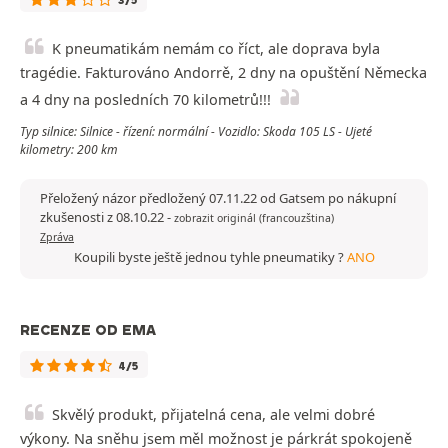
3/5
K pneumatikám nemám co říct, ale doprava byla
tragédie. Fakturováno Andorrě, 2 dny na opuštění Německa
a 4 dny na posledních 70 kilometrů!!!
Typ silnice: Silnice - řízení: normální - Vozidlo: Skoda 105 LS - Ujeté
kilometry: 200 km
Přeložený názor předložený 07.11.22 od Gatsem po nákupní
zkušenosti z 08.10.22
-
zobrazit originál (francouzština)
Zpráva
Koupili byste ještě jednou tyhle pneumatiky ?
ANO
RECENZE OD EMA
4/5
Skvělý produkt, přijatelná cena, ale velmi dobré
výkony. Na sněhu jsem měl možnost je párkrát spokojeně