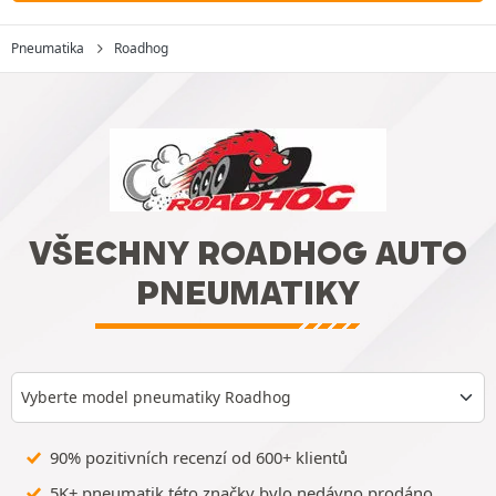
Pneumatika
Roadhog
VŠECHNY ROADHOG AUTO
PNEUMATIKY
Vyberte model pneumatiky Roadhog
90% pozitivních recenzí od 600+ klientů
5K+ pneumatik této značky bylo nedávno prodáno