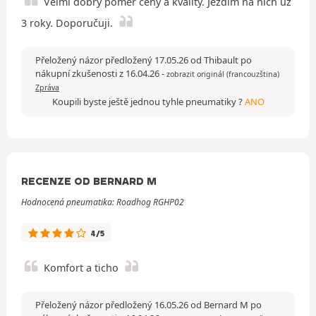
Velmi dobrý poměr ceny a kvality. Jezdím na nich už
3 roky. Doporučuji.
Přeložený názor předložený 17.05.26 od Thibault po
nákupní zkušenosti z 16.04.26
-
zobrazit originál (francouzština)
Zpráva
Koupili byste ještě jednou tyhle pneumatiky ?
ANO
RECENZE OD BERNARD M
Hodnocená pneumatika: Roadhog RGHP02
4/5
Komfort a ticho
Přeložený názor předložený 16.05.26 od Bernard M po