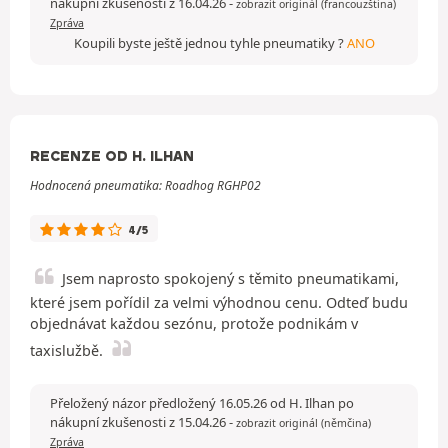
nákupní zkušenosti z 16.04.26
-
zobrazit originál (francouzština)
Zpráva
Koupili byste ještě jednou tyhle pneumatiky ?
ANO
RECENZE OD H. ILHAN
Hodnocená pneumatika: Roadhog RGHP02
4/5
Jsem naprosto spokojený s těmito pneumatikami,
které jsem pořídil za velmi výhodnou cenu. Odteď budu
objednávat každou sezónu, protože podnikám v
taxislužbě.
Přeložený názor předložený 16.05.26 od H. Ilhan po
nákupní zkušenosti z 15.04.26
-
zobrazit originál (němčina)
Zpráva