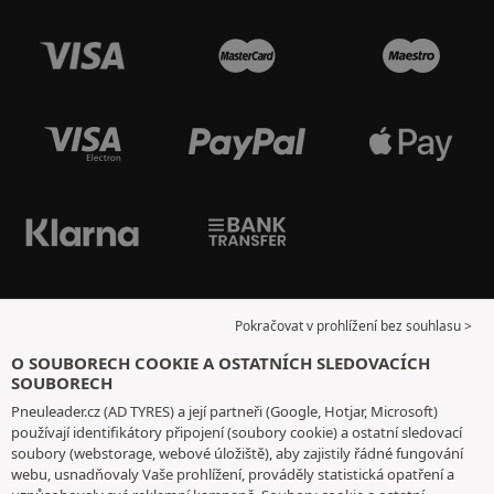
Pokračovat v prohlížení bez souhlasu >
O SOUBORECH COOKIE A OSTATNÍCH SLEDOVACÍCH
SOUBORECH
Pneuleader.cz (AD TYRES) a její partneři (Google, Hotjar, Microsoft)
používají identifikátory připojení (soubory cookie) a ostatní sledovací
soubory (webstorage, webové úložiště), aby zajistily řádné fungování
webu, usnadňovaly Vaše prohlížení, prováděly statistická opatření a