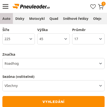
Auto
Disky
Motocykl
Quad
Sněhové řetězy
Oleje
Šíře
Výška
Průměr
Značka
Roadhog
Sezóna
(volitelné)
VYHLEDÁNÍ