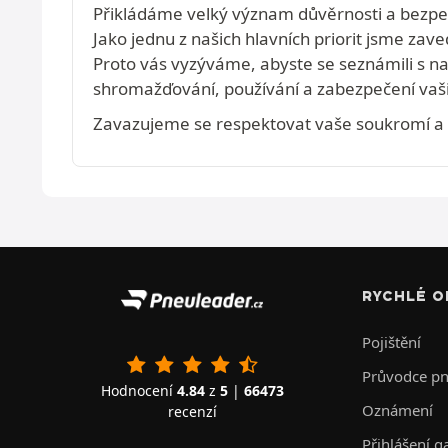
Přikládáme velký význam důvěrnosti a bezpečn
Jako jednu z našich hlavních priorit jsme zave
Proto vás vyzýváme, abyste se seznámili s 
shromažďování, používání a zabezpečení vaši
Zavazujeme se respektovat vaše soukromí a na
RYCHLÉ O
Pojištění
Průvodce p
Hodnocení
4.84
z
5
|
66473
Oznámení
recenzí
Přihlášení g