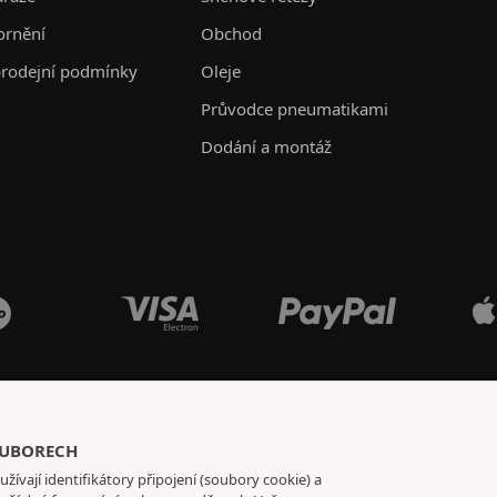
ornění
Obchod
rodejní podmínky
Oleje
Průvodce pneumatikami
Dodání a montáž
OUBORECH
užívají identifikátory připojení (soubory cookie) a