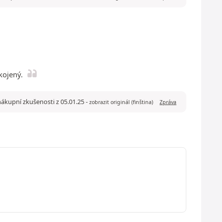
kojený.
ákupní zkušenosti z 05.01.25
-
zobrazit originál (finština)
Zpráva