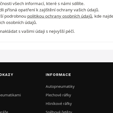
osti všech informací, které s námi sdílíte.
dli přísná opatření k zajištění ochrany vašich údajů.
naší podrobnou
politikou ochrany osobních údajů
, kde najd
ch osobních údajů.
kládat s vašimi údaji s nejvyšší péčí.
DKAZY
INFORMACE
Autopneumatiky
neumatikami
Plechové ráfky
Hliníkové ráfky
aráže
Sněhové řetězy