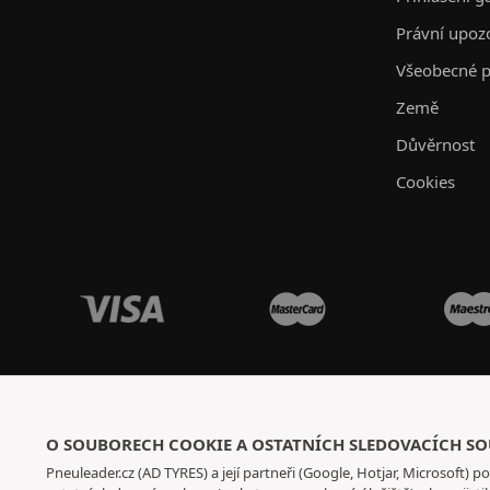
Právní upoz
Všeobecné p
Země
Důvěrnost
Cookies
O SOUBORECH COOKIE A OSTATNÍCH SLEDOVACÍCH S
Pneuleader.cz (AD TYRES) a její partneři (Google, Hotjar, Microsoft) po