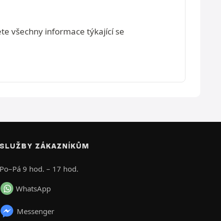
ete všechny informace týkající se
SLUŽBY ZÁKAZNÍKŮM
Po–Pá 9 hod. – 17 hod.
WhatsApp
Messenger