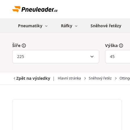
Pneumatiky
Ráfky
Sněhové řetězy
Šíře
Výška
Zpět na výsledky
Hlavní stránka
Sněhový řetěz
Otting