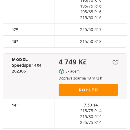
195/70 R16
195/75 R16
205/65 R16
215/60 R16
225/50 R17
17"
215/50 R18
18"
4 749
Kč
MODEL
Speedspur 4X4
202306
Skladem
Doprava zdarma 48 h/72 h
POHLED
7.50-14
14"
215/75 R14
215/80 R14
225/75 R14