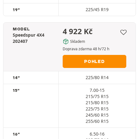
225/45 R19
19"
4 922
Kč
MODEL
Speedspur 4X4
202407
Skladem
Doprava zdarma 48 h/72 h
POHLED
225/80 R14
14"
7.00-15
15"
215/75 R15
215/80 R15
225/75 R15
245/60 R15
255/60 R15
6.50-16
16"