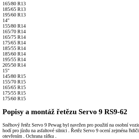
165/80 R13
185/65 R13
195/60 R13
14"
155/80 R14
165/70 R14
165/75 R14
175/65 R14
185/55 R14
185/60 R14
195/55 R14
205/50 R14
15"
145/80 R15
155/70 R15
165/65 R15
175/55 R15
175/60 R15
Popisy a montáž řetězu Servo 9 RS9-62
Sněhový řetěz Servo 9 Pewag byl navržen pro použití na osobní vozid
hodí pro jízdu na asfaltové silnici . Řetěz Servo 9 ocení zejména ř
otevřením . Ochrana ráfku .