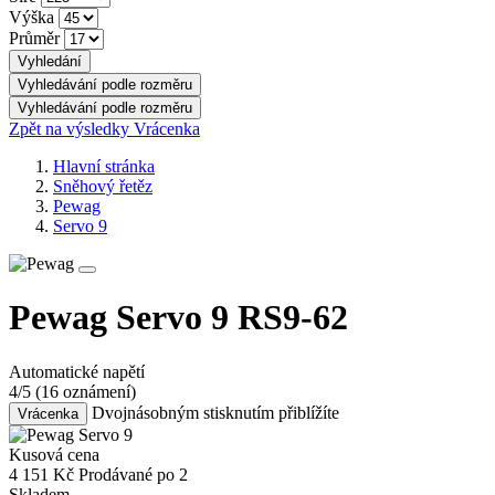
Výška
Průměr
Vyhledání
Vyhledávání podle rozměru
Vyhledávání podle rozměru
Zpět na výsledky
Vrácenka
Hlavní stránka
Sněhový řetěz
Pewag
Servo 9
Pewag Servo 9 RS9-62
Automatické napětí
4/5
(16 oznámení)
Dvojnásobným stisknutím přiblížíte
Vrácenka
Kusová cena
4 151
Kč
Prodávané po 2
Skladem