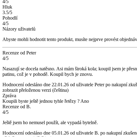
4/5
Hluk
3.5/5
Pohodlí
4/5
Názory uživatelů
Abyste mohli hodnotit tento produkt, musíte nejprve provést objed
Recenze od Peter
4/5
Nasazují se docela natěsno. Asi mám široká kola; koupil jsem je přes
patinu, což je v pohodě. Koupil bych je znovu.
Hodnocení odesláno dne 22.01.26 od uživatele Peter po nakupní zku
zobrazit přeloženou verzi (čeština)
Zpráva
Koupili byste ještě jednou tyhle řetězy ?
Ano
Recenze od B.
4/5
Ještě jsem ho nemusel použít, ale vypadá bytelně.
Hodnocení odesláno dne 05.01.26 od uživatele B. po nakupní zkušen