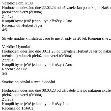
Vozidlo: Ford Kuga
Hodnocení odesláno dne 22.02.24 od uživatele Jan po nakupní zkuše
přeloženou verzi (čeština)
Zpráva
Koupili byste ještě jednou tyhle řetězy ?
Ano
Recenze od Herbert Jäger
4/5
Skvěle snadné k instalaci. Jsou to mé 3. sady za 20 let. Koupím si je
Vozidlo: Hyundai
Hodnocení odesláno dne 30.11.23 od uživatele Herbert Jäger po nak
(němčina)
zobrazit přeloženou verzi (čeština)
Zpráva
Koupili byste ještě jednou tyhle řetězy ?
Ano
Recenze od Ole
5/5
Snadné objednání a rychlé dodání
Hodnocení odesláno dne 08.03.23 od uživatele Ole po nakupní zkuše
přeloženou verzi (čeština)
Zpráva
Koupili byste ještě jednou tyhle řetězy ?
ne
Recenze od ToJoCa