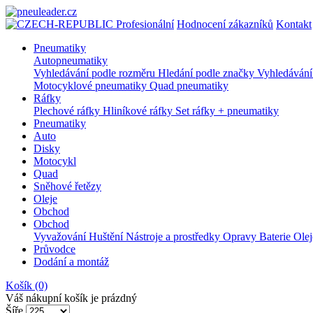
Profesionální
Hodnocení zákazníků
Kontakt
Pneumatiky
Autopneumatiky
Vyhledávání podle rozměru
Hledání podle značky
Vyhledávání
Motocyklové pneumatiky
Quad pneumatiky
Ráfky
Plechové ráfky
Hliníkové ráfky
Set ráfky + pneumatiky
Pneumatiky
Auto
Disky
Motocykl
Quad
Sněhové řetězy
Oleje
Obchod
Obchod
Vyvažování
Huštění
Nástroje a prostředky
Opravy
Baterie
Ole
Průvodce
Dodání a montáž
Košík
(0)
Váš nákupní košík je prázdný
Šíře