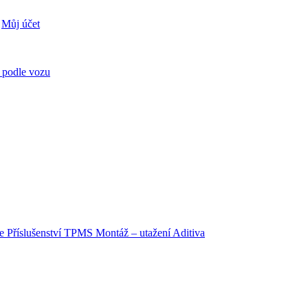
Můj účet
 podle vozu
je
Příslušenství
TPMS
Montáž – utažení
Aditiva