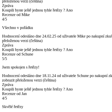
přeloženou verzi (čeština)
Zpráva
Koupili byste ještě jednou tyhle řetězy ?
Ano
Recenze od Mike
4/5
Všechno v pořádku
Hodnocení odesláno dne 24.02.25 od uživatele Mike po nakupní zku
přeloženou verzi (čeština)
Zpráva
Koupili byste ještě jednou tyhle řetězy ?
Ano
Recenze od Schune
5/5
Jsem spokojen s řetězy!
Hodnocení odesláno dne 18.11.24 od uživatele Schune po nakupní z
zobrazit přeloženou verzi (čeština)
Zpráva
Koupili byste ještě jednou tyhle řetězy ?
Ano
Recenze od Jan
4/5
Skvělé řetězy