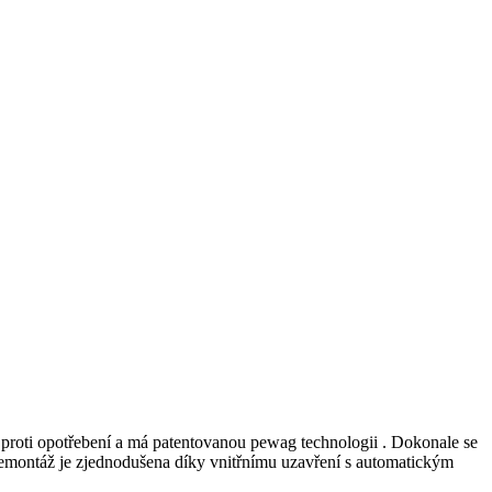
ý proti opotřebení a má patentovanou pewag technologii . Dokonale se
 demontáž je zjednodušena díky vnitřnímu uzavření s automatickým