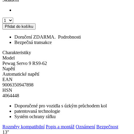
Přidat do košíku
Doručení ZDARMA.
Podrobnosti
Bezpečná transakce
Charakteristiky
Model
Pewag Servo 9 RS9-62
Napětí
Automatické napětí
EAN
9006350947898
HSN
4064448
Doporučené pro vozidla s úzkým průchodem kol
patentovaná technologie
Systém ochrany ráfku
Rozměry kompatibilní
Popis a montáž
Oznámení
Bezpečnost
13"