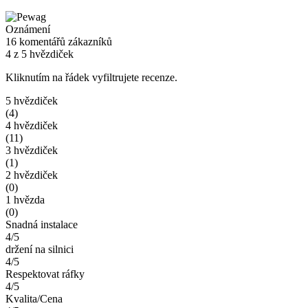
Oznámení
16 komentářů zákazníků
4 z 5 hvězdiček
Kliknutím na řádek vyfiltrujete recenze.
5 hvězdiček
(4)
4 hvězdiček
(11)
3 hvězdiček
(1)
2 hvězdiček
(0)
1 hvězda
(0)
Snadná instalace
4/5
držení na silnici
4/5
Respektovat ráfky
4/5
Kvalita/Cena