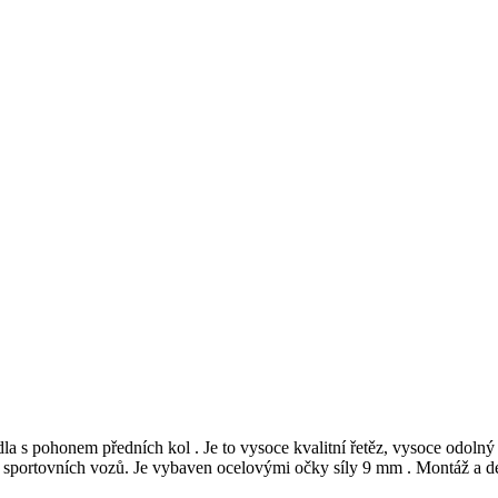
la s pohonem předních kol . Je to vysoce kvalitní řetěz, vysoce odoln
idiči sportovních vozů. Je vybaven ocelovými očky síly 9 mm . Montáž a