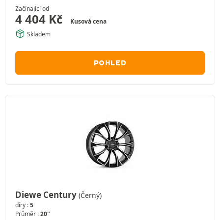
Začínající od
4 404
Kč
Kusová cena
Skladem
POHLED
Diewe Century
(Černý)
díry :
5
Průměr :
20"