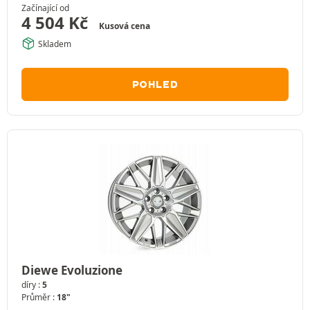
Začínající od
4 504
Kč
Kusová cena
Skladem
POHLED
Diewe Evoluzione
díry :
5
Průměr :
18"