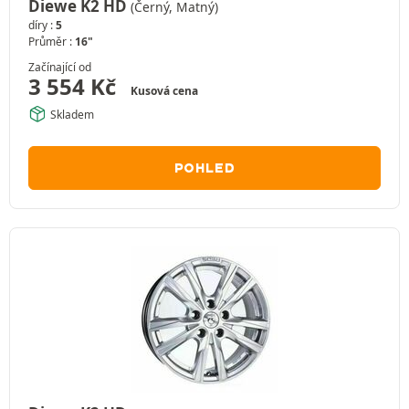
Diewe K2 HD
(Černý, Matný)
díry :
5
Průměr :
16"
Začínající od
3 554
Kč
Kusová cena
Skladem
POHLED