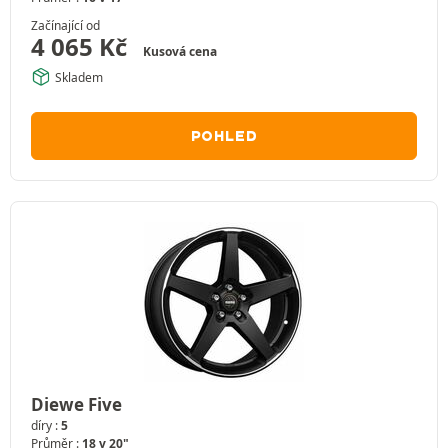
Začínající od
4 065
Kč
Kusová cena
Skladem
POHLED
Diewe Five
díry :
5
Průměr :
18 v 20"