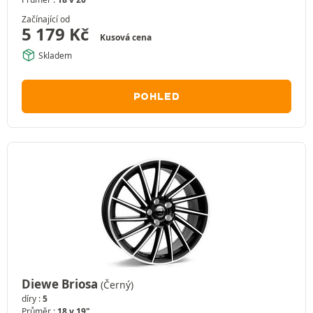
Začínající od
5 179
Kč
Kusová cena
Skladem
POHLED
Diewe Briosa
(Černý)
díry :
5
Průměr :
18 v 19"