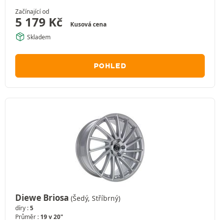
Začínající od
5 179
Kč
Kusová cena
Skladem
POHLED
Diewe Briosa
(Šedý, Stříbrný)
díry :
5
Průměr :
19 v 20"