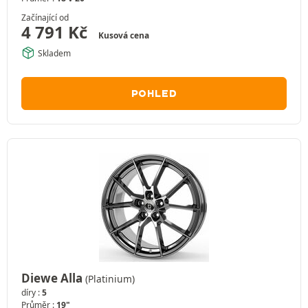
Začínající od
4 791
Kč
Kusová cena
Skladem
POHLED
Diewe Alla
(Platinium)
díry :
5
Průměr :
19"