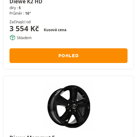
Diewe K2 HD
díry :
5
Průměr :
16"
Začínající od
3 554
Kč
Kusová cena
Skladem
POHLED