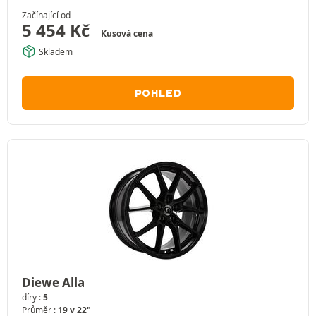
Začínající od
5 454
Kč
Kusová cena
Skladem
POHLED
Diewe Alla
díry :
5
Průměr :
19 v 22"