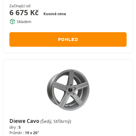
Začínající od
6 675
Kč
Kusová cena
Skladem
POHLED
Diewe Cavo
(Šedý, Stříbrný)
díry :
5
Průměr :
19 v 20"