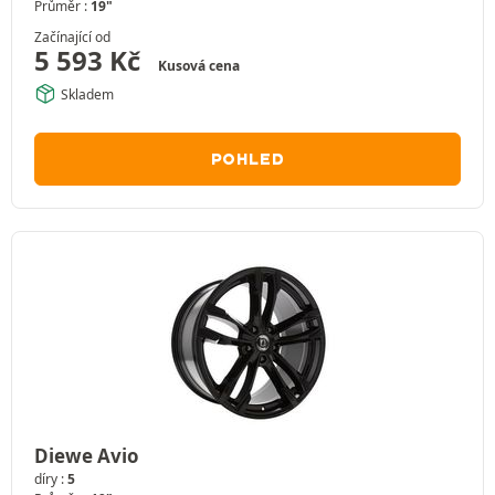
Průměr :
19"
Začínající od
5 593
Kč
Kusová cena
Skladem
POHLED
Diewe Avio
díry :
5