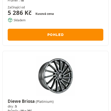
Průměr :
18"
Začínající od
5 286
Kč
Kusová cena
Skladem
POHLED
Diewe Briosa
(Platinium)
díry :
5
Průměr :
18 v 20"