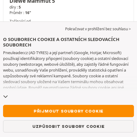
Diewe Mammut 5
díry :
5
Průměr :
16"
Začínající od
5 260
Kč
Pokračovat v prohlížení bez souhlasu >
Kusová cena
Skladem
O SOUBORECH COOKIE A OSTATNÍCH SLEDOVACÍCH
SOUBORECH
Pneuleader.cz (AD TYRES) a její partneři (Google, Hotjar, Microsoft)
POHLED
používají identifikátory připojení (soubory cookie) a ostatní sledovací
soubory (webstorage, webové úložiště), aby zajistily řádné fungování
webu, usnadňovaly Vaše prohlížení, prováděly statistická opatření a
uzpůsobovaly své reklamní kampaně. Soubory cookie a ostatní
sledovací soubory uložené na Vašem terminálu mohou obsahovat
osobní údaje. Rovněž neumisťujeme žádné soubory cookie ani jiné
sledovací soubory bez Vašeho svobodného a informovaného souhlasu,
vyjma těch, které jsou nezbytné pro fungování webu. Vaši volbu
uchováváme po dobu 6 měsíců. Svůj souhlas můžete kdykoliv odvolat
na
stránce souborů cookie a ostatních sledovacích souborů
. Můžete se
PŘIJMOUT SOUBORY COOKIE
rozhodnout, že budete pokračovat v prohlížení, aniž byste přijali
ukládání souborů cookie nebo jiných sledovacích souborů. Toto
UZPŮSOBIT SOUBORY COOKIE
odmítnutí nebrání přístupu ke službám AD TYRES. Pro bližší informace
Vás vyzýváme, abyste si prostudovali
stránku souborů cookie a