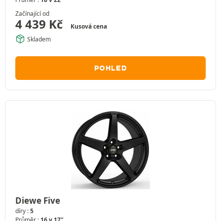
Začínající od
4 439
Kč
Kusová cena
Skladem
POHLED
Diewe Five
díry :
5
Průměr :
16 v 17"