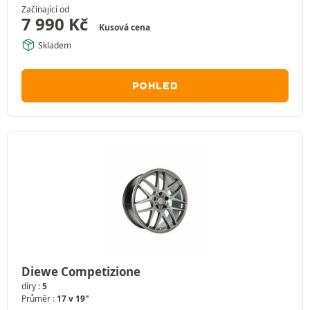
Začínající od
7 990
Kč
Kusová cena
Skladem
POHLED
Diewe Competizione
díry :
5
Průměr :
17 v 19"