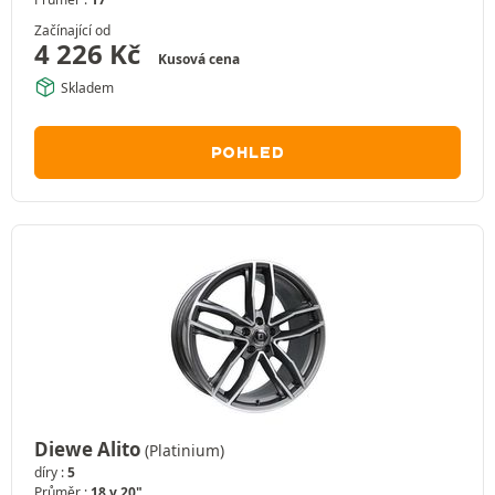
Začínající od
4 226
Kč
Kusová cena
Skladem
POHLED
Diewe Alito
(Platinium)
díry :
5
Průměr :
18 v 20"