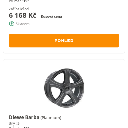
Průměr :
19"
Začínající od
6 168
Kč
Kusová cena
Skladem
POHLED
Diewe Barba
(Platinium)
díry :
5