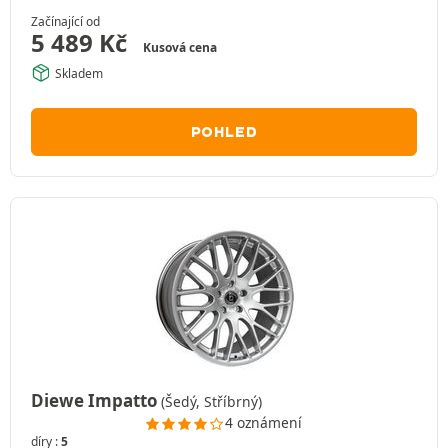
Začínající od
5 489
Kč
Kusová cena
Skladem
POHLED
Diewe Impatto
(Šedý, Stříbrný)
4 oznámení
díry :
5