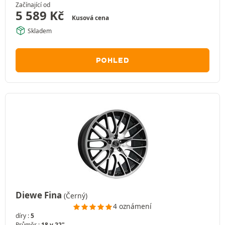
Začínající od
5 589
Kč
Kusová cena
Skladem
POHLED
Diewe Fina
(Černý)
4 oznámení
díry :
5
Průměr :
18 v 22"