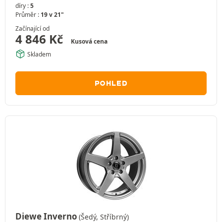
díry :
5
Průměr :
19 v 21"
Začínající od
4 846
Kč
Kusová cena
Skladem
POHLED
Diewe Inverno
(Šedý, Stříbrný)