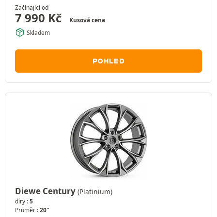
Začínající od
7 990
Kč
Kusová cena
Skladem
POHLED
Diewe Century
(Platinium)
díry :
5
Průměr :
20"