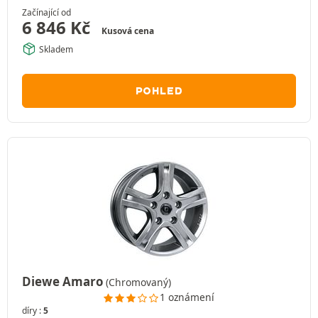
Začínající od
6 846
Kč
Kusová cena
Skladem
POHLED
Diewe Amaro
(Chromovaný)
1 oznámení
díry :
5