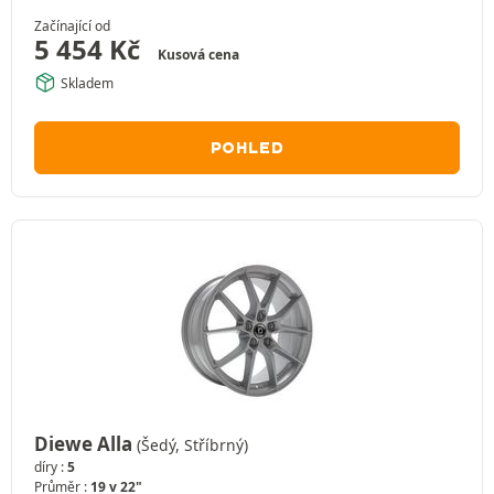
Začínající od
5 454
Kč
Kusová cena
Skladem
POHLED
Diewe Alla
(Šedý, Stříbrný)
díry :
5
Průměr :
19 v 22"