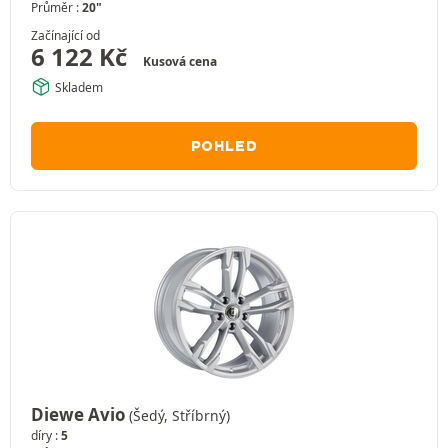
Průměr :
20"
Začínající od
6 122
Kč
Kusová cena
Skladem
POHLED
Diewe Avio
(Šedý, Stříbrný)
díry :
5