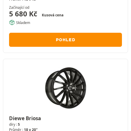
Začínající od
5 680
Kč
Kusová cena
Skladem
POHLED
Diewe Briosa
díry :
5
Průměr :
18 v 20"