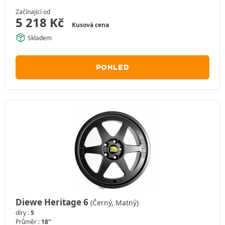
Začínající od
5 218
Kč
Kusová cena
Skladem
POHLED
Diewe Heritage 6
(Černý, Matný)
díry :
5
Průměr :
18"