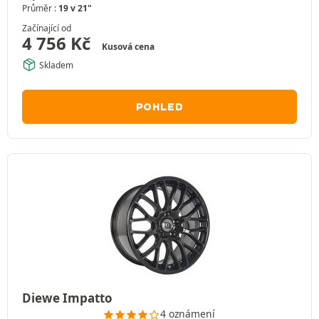
Průměr :
19 v 21"
Začínající od
4 756
Kč
Kusová cena
Skladem
POHLED
Diewe Impatto
4 oznámení