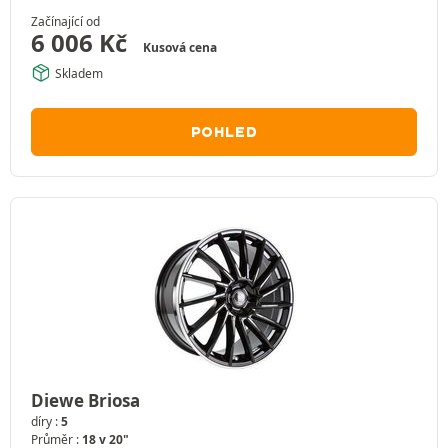
Začínající od
6 006
Kč
Kusová cena
Skladem
POHLED
Diewe Briosa
díry :
5
Průměr :
18 v 20"