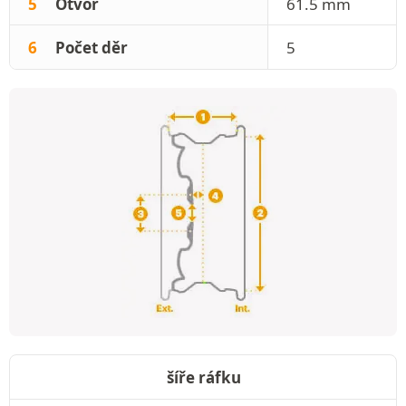
5
Otvor
61.5 mm
6
Počet děr
5
šíře ráfku