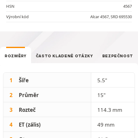
HSN
4567
Výrobní kód
Alcar 4567, SRD 695530
ROZMĚRY
ČASTO KLADENÉ OTÁZKY
BEZPEČNOST
1
Šíře
5.5"
2
Průměr
15"
3
Rozteč
114.3 mm
4
ET (zális)
49 mm