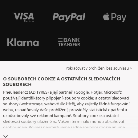
Pokračovat v prohlížení bez souhlasu >
O SOUBORECH COOKIE A OSTATNÍCH SLEDOVACÍCH
SOUBORECH
Pneuleader.cz (AD TYRES) a její partneři (Google, Hotjar, Microsoft)
používají identifikátory připojení (soubory cookie) a ostatní sledovací
soubory (webstorage, webové úložiště), aby zajistily řádné fungování
webu, usnadňovaly Vaše prohlížení, prováděly statistická opatření a
uzpůsobovaly své reklamní kampaně. Soubory cookie a ostatní
sledovací soubory uložené na Vašem terminálu mohou obsahovat
osobní údaje. Rovněž neumisťujeme žádné soubory cookie ani jiné
sledovací soubory bez Vašeho svobodného a informovaného souhlasu,