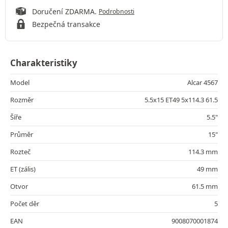
Doručení ZDARMA.
Podrobnosti
Bezpečná transakce
Charakteristiky
Model
Alcar 4567
Rozměr
5.5x15 ET49 5x114.3 61.5
Šíře
5.5"
Průměr
15"
Rozteč
114.3 mm
ET (zális)
49 mm
Otvor
61.5 mm
Počet děr
5
EAN
9008070001874