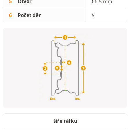
5
Otvor
66.5 mm
6
Počet děr
5
šíře ráfku