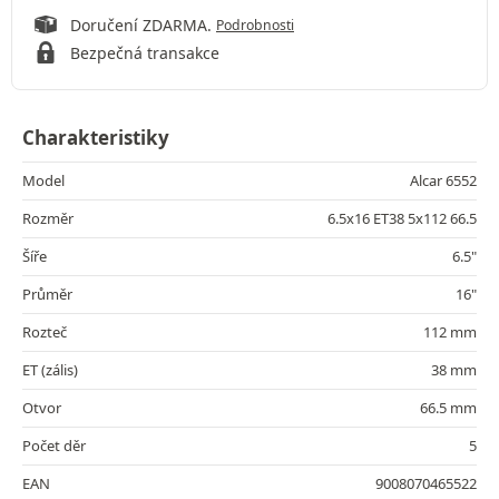
Doručení ZDARMA.
Podrobnosti
Bezpečná transakce
Charakteristiky
Model
Alcar 6552
Rozměr
6.5x16 ET38 5x112 66.5
Šíře
6.5"
Průměr
16"
Rozteč
112 mm
ET (zális)
38 mm
Otvor
66.5 mm
Počet děr
5
EAN
9008070465522