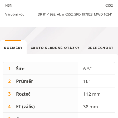
HSN
6552
Výrobní kód
DR R1-1992, Alcar 6552, SRD 197828, MWD 16241
ROZMĚRY
ČASTO KLADENÉ OTÁZKY
BEZPEČNOST
1
Šíře
6.5"
2
Průměr
16"
3
Rozteč
112 mm
4
ET (zális)
38 mm