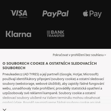
Pokračovat v prohlížení bez souhlasu >
O SOUBORECH COOKIE A OSTATNÍCH SLEDOVACÍCH
SOUBORECH
Pneuleader.cz (AD TYRES) a její partneři (Google, Hotjar, Microsoft)
používají identifikátory připojení (soubory cookie) a ostatní sledovací
soubory (webstorage, webové úložiště), aby zajistily řádné fungování
webu, usnadňovaly Vaše prohlížení, prováděly statistická opatření a
uzpůsobovaly své reklamní kampaně. Soubory cookie a ostatní
sledovací soubory uložené na Vašem terminálu mohou obsahovat
osobní údaje. Rovněž neumisťujeme žádné soubory cookie ani jiné
sledovací soubory bez Vašeho svobodného a informovaného souhlasu,