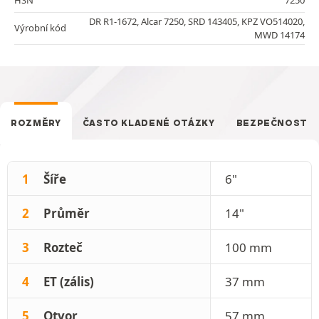
DR R1-1672, Alcar 7250, SRD 143405, KPZ VO514020,
Výrobní kód
MWD 14174
ROZMĚRY
ČASTO KLADENÉ OTÁZKY
BEZPEČNOST
1
Šíře
6"
2
Průměr
14"
3
Rozteč
100 mm
4
ET (zális)
37 mm
5
Otvor
57 mm