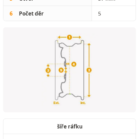
6
Počet děr
5
šíře ráfku