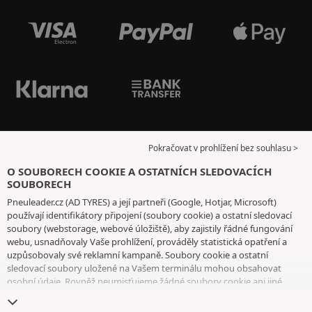
Pokračovat v prohlížení bez souhlasu >
O SOUBORECH COOKIE A OSTATNÍCH SLEDOVACÍCH
SOUBORECH
Pneuleader.cz (AD TYRES) a její partneři (Google, Hotjar, Microsoft)
používají identifikátory připojení (soubory cookie) a ostatní sledovací
soubory (webstorage, webové úložiště), aby zajistily řádné fungování
webu, usnadňovaly Vaše prohlížení, prováděly statistická opatření a
uzpůsobovaly své reklamní kampaně. Soubory cookie a ostatní
sledovací soubory uložené na Vašem terminálu mohou obsahovat
osobní údaje. Rovněž neumisťujeme žádné soubory cookie ani jiné
sledovací soubory bez Vašeho svobodného a informovaného souhlasu,
vyjma těch, které jsou nezbytné pro fungování webu. Vaši volbu