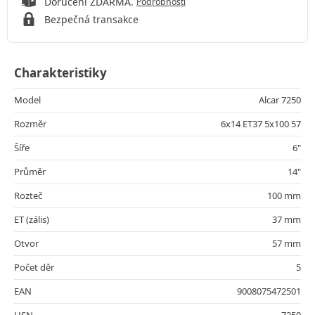
Doručení ZDARMA.
Podrobnosti
Bezpečná transakce
Charakteristiky
Model
Alcar 7250
Rozměr
6x14 ET37 5x100 57
Šíře
6"
Průměr
14"
Rozteč
100 mm
ET (zális)
37 mm
Otvor
57 mm
Počet děr
5
EAN
9008075472501
HSN
7250