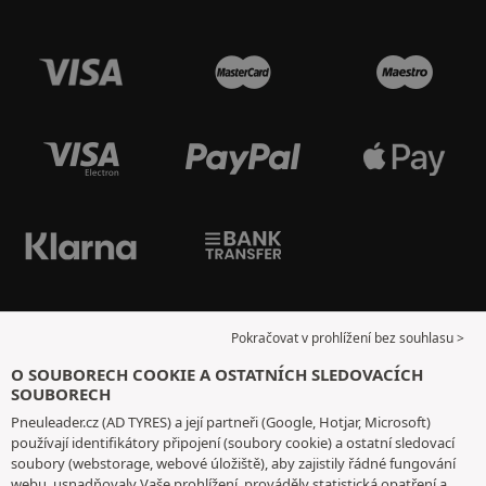
Pokračovat v prohlížení bez souhlasu >
O SOUBORECH COOKIE A OSTATNÍCH SLEDOVACÍCH
SOUBORECH
Pneuleader.cz (AD TYRES) a její partneři (Google, Hotjar, Microsoft)
používají identifikátory připojení (soubory cookie) a ostatní sledovací
soubory (webstorage, webové úložiště), aby zajistily řádné fungování
webu, usnadňovaly Vaše prohlížení, prováděly statistická opatření a