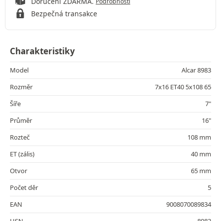
Doručení ZDARMA.
Podrobnosti
Bezpečná transakce
Charakteristiky
Model
Alcar 8983
Rozměr
7x16 ET40 5x108 65
Šíře
7"
Průměr
16"
Rozteč
108 mm
ET (zális)
40 mm
Otvor
65 mm
Počet děr
5
EAN
9008070089834
HSN
8983