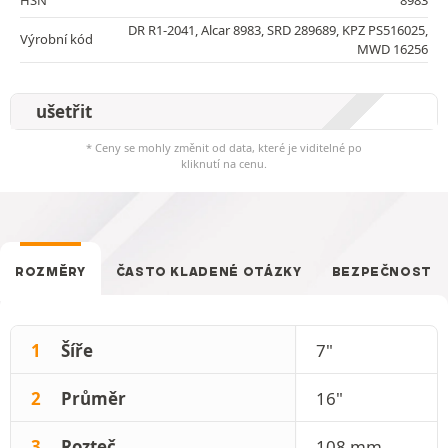
DR R1-2041, Alcar 8983, SRD 289689, KPZ PS516025,
Výrobní kód
MWD 16256
ušetřit
* Ceny se mohly změnit od data, které je viditelné po
kliknutí na cenu.
ROZMĚRY
ČASTO KLADENÉ OTÁZKY
BEZPEČNOST
1
Šíře
7"
2
Průměr
16"
3
Rozteč
108 mm