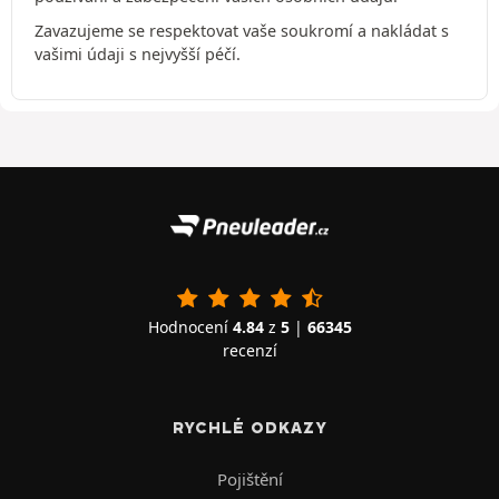
Zavazujeme se respektovat vaše soukromí a nakládat s
vašimi údaji s nejvyšší péčí.
Hodnocení
4.84
z
5
|
66345
recenzí
RYCHLÉ ODKAZY
Pojištění