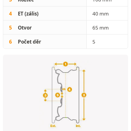
4
ET (zális)
40 mm
5
Otvor
65 mm
6
Počet děr
5