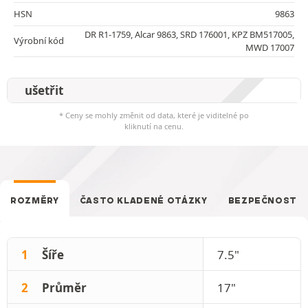
HSN
9863
DR R1-1759, Alcar 9863, SRD 176001, KPZ BM517005,
Výrobní kód
MWD 17007
ušetřit
* Ceny se mohly změnit od data, které je viditelné po
kliknutí na cenu.
ROZMĚRY
ČASTO KLADENÉ OTÁZKY
BEZPEČNOST
1
Šíře
7.5"
2
Průměr
17"