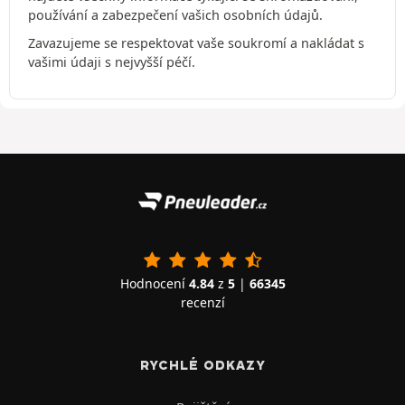
používání a zabezpečení vašich osobních údajů.
Zavazujeme se respektovat vaše soukromí a nakládat s
vašimi údaji s nejvyšší péčí.
Hodnocení
4.84
z
5
|
66345
recenzí
RYCHLÉ ODKAZY