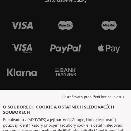
Pokračovat v prohlížení bez souhlasu >
O SOUBORECH COOKIE A OSTATNÍCH SLEDOVACÍCH
SOUBORECH
Pneuleader.cz (AD TYRES) a její partneři (Google, Hotjar, Microsoft)
používají identifikátory připojení (soubory cookie) a ostatní sledovací
soubory (webstorage, webové úložiště), aby zajistily řádné fungování