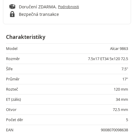
Doručení ZDARMA.
Podrobnosti
Bezpečná transakce
Charakteristiky
Model
Alcar 9863
Rozměr
7.5x17 ET34 5x120 72.5
Šíře
7.5"
Průměr
17"
Rozteč
120 mm
ET (zális)
34 mm
Otvor
72.5 mm
Počet děr
5
EAN
9008070098638