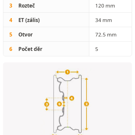
3
Rozteč
120 mm
4
ET (zális)
34 mm
5
Otvor
72.5 mm
6
Počet děr
5