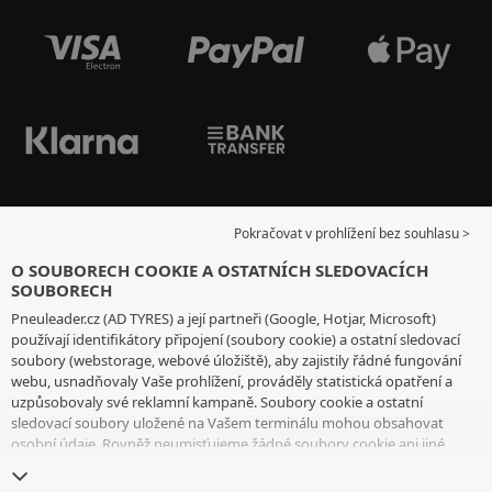
Pokračovat v prohlížení bez souhlasu >
O SOUBORECH COOKIE A OSTATNÍCH SLEDOVACÍCH
SOUBORECH
Pneuleader.cz (AD TYRES) a její partneři (Google, Hotjar, Microsoft)
používají identifikátory připojení (soubory cookie) a ostatní sledovací
soubory (webstorage, webové úložiště), aby zajistily řádné fungování
webu, usnadňovaly Vaše prohlížení, prováděly statistická opatření a
uzpůsobovaly své reklamní kampaně. Soubory cookie a ostatní
sledovací soubory uložené na Vašem terminálu mohou obsahovat
osobní údaje. Rovněž neumisťujeme žádné soubory cookie ani jiné
sledovací soubory bez Vašeho svobodného a informovaného souhlasu,
vyjma těch, které jsou nezbytné pro fungování webu. Vaši volbu