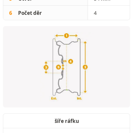
6
Počet děr
4
šíře ráfku