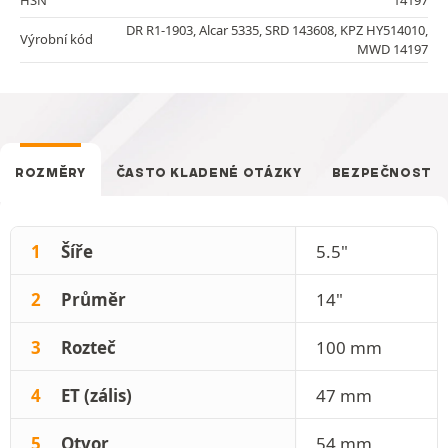
DR R1-1903, Alcar 5335, SRD 143608, KPZ HY514010,
Výrobní kód
MWD 14197
ROZMĚRY
ČASTO KLADENÉ OTÁZKY
BEZPEČNOST
1
Šíře
5.5"
2
Průměr
14"
3
Rozteč
100 mm
4
ET (zális)
47 mm
5
Otvor
54 mm