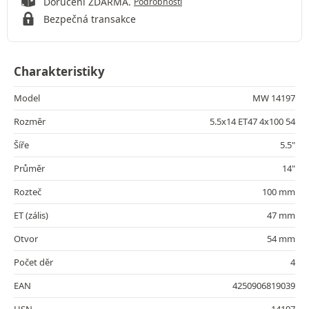
Doručení ZDARMA.
Podrobnosti
Bezpečná transakce
Charakteristiky
Model
MW 14197
Rozměr
5.5x14 ET47 4x100 54
Šíře
5.5"
Průměr
14"
Rozteč
100 mm
ET (zális)
47 mm
Otvor
54 mm
Počet děr
4
EAN
4250906819039
HSN
14197