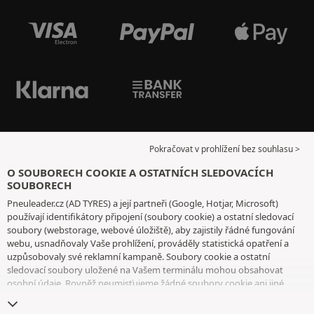
Pokračovat v prohlížení bez souhlasu >
O SOUBORECH COOKIE A OSTATNÍCH SLEDOVACÍCH
SOUBORECH
Pneuleader.cz (AD TYRES) a její partneři (Google, Hotjar, Microsoft)
používají identifikátory připojení (soubory cookie) a ostatní sledovací
soubory (webstorage, webové úložiště), aby zajistily řádné fungování
webu, usnadňovaly Vaše prohlížení, prováděly statistická opatření a
uzpůsobovaly své reklamní kampaně. Soubory cookie a ostatní
sledovací soubory uložené na Vašem terminálu mohou obsahovat
osobní údaje. Rovněž neumisťujeme žádné soubory cookie ani jiné
sledovací soubory bez Vašeho svobodného a informovaného souhlasu,
vyjma těch, které jsou nezbytné pro fungování webu. Vaši volbu