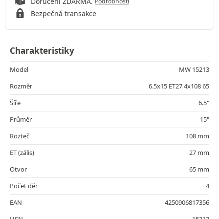
Doručení ZDARMA.
Podrobnosti
Bezpečná transakce
Charakteristiky
Model
MW 15213
Rozměr
6.5x15 ET27 4x108 65
Šíře
6.5"
Průměr
15"
Rozteč
108 mm
ET (zális)
27 mm
Otvor
65 mm
Počet děr
4
EAN
4250906817356
HSN
15213