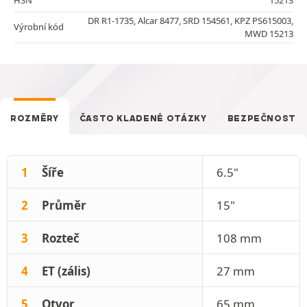
DR R1-1735, Alcar 8477, SRD 154561, KPZ PS615003,
Výrobní kód
MWD 15213
ROZMĚRY
ČASTO KLADENÉ OTÁZKY
BEZPEČNOST
1
Šíře
6.5"
2
Průměr
15"
3
Rozteč
108 mm
4
ET (zális)
27 mm
5
Otvor
65 mm