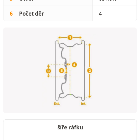
6
Počet děr
4
šíře ráfku