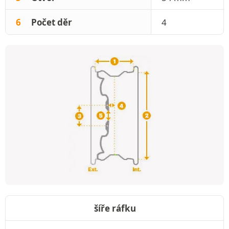
6
Počet děr
4
šíře ráfku