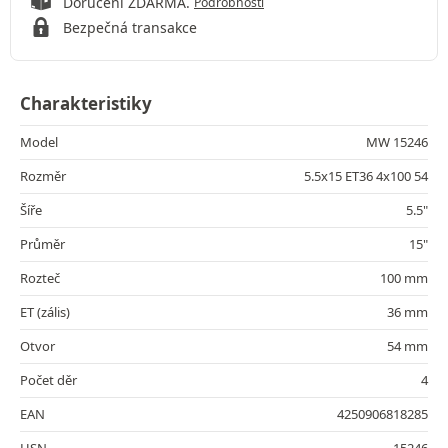
Doručení ZDARMA.
Podrobnosti
Bezpečná transakce
Charakteristiky
Model
MW 15246
Rozměr
5.5x15 ET36 4x100 54
Šíře
5.5"
Průměr
15"
Rozteč
100 mm
ET (zális)
36 mm
Otvor
54 mm
Počet děr
4
EAN
4250906818285
HSN
15246