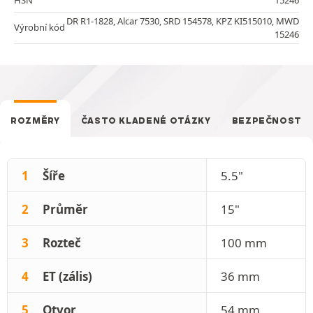
DR R1-1828, Alcar 7530, SRD 154578, KPZ KI515010, MWD
Výrobní kód
15246
ROZMĚRY
ČASTO KLADENÉ OTÁZKY
BEZPEČNOST
1
Šíře
5.5"
2
Průměr
15"
3
Rozteč
100 mm
4
ET (zális)
36 mm
5
Otvor
54 mm