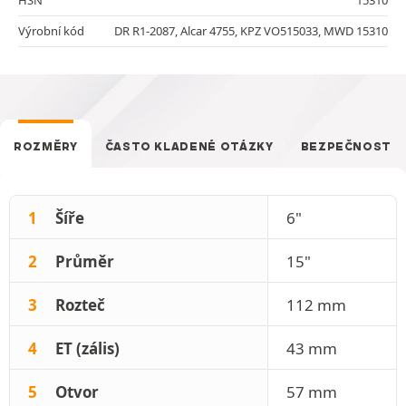
Výrobní kód
DR R1-2087, Alcar 4755, KPZ VO515033, MWD 15310
ROZMĚRY
ČASTO KLADENÉ OTÁZKY
BEZPEČNOST
1
Šíře
6"
2
Průměr
15"
3
Rozteč
112 mm
4
ET (zális)
43 mm
5
Otvor
57 mm