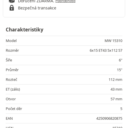
Doručení ZDARMA.
Podrobnosti
Bezpečná transakce
Charakteristiky
Model
MW 15310
Rozměr
6x15 ET43 5x112 57
Šíře
6"
Průměr
15"
Rozteč
112 mm
ET (zális)
43 mm
Otvor
57 mm
Počet děr
5
EAN
4250906820875
HSN
15310