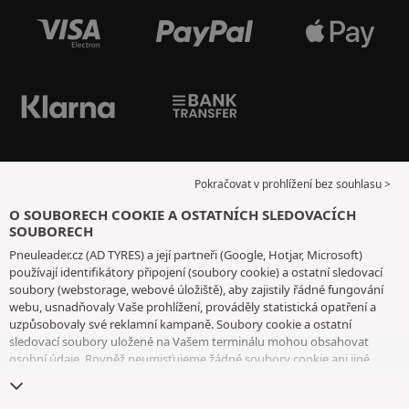
Pokračovat v prohlížení bez souhlasu >
O SOUBORECH COOKIE A OSTATNÍCH SLEDOVACÍCH
SOUBORECH
Pneuleader.cz (AD TYRES) a její partneři (Google, Hotjar, Microsoft)
používají identifikátory připojení (soubory cookie) a ostatní sledovací
soubory (webstorage, webové úložiště), aby zajistily řádné fungování
webu, usnadňovaly Vaše prohlížení, prováděly statistická opatření a
uzpůsobovaly své reklamní kampaně. Soubory cookie a ostatní
sledovací soubory uložené na Vašem terminálu mohou obsahovat
osobní údaje. Rovněž neumisťujeme žádné soubory cookie ani jiné
sledovací soubory bez Vašeho svobodného a informovaného souhlasu,
vyjma těch, které jsou nezbytné pro fungování webu. Vaši volbu