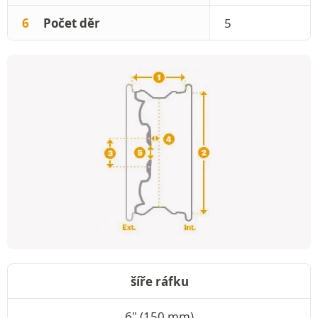
6
Počet děr
5
šíře ráfku
6" (150 mm)