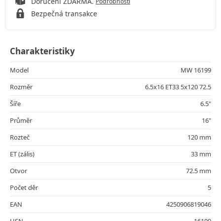
Doručení ZDARMA.
Podrobnosti
Bezpečná transakce
Charakteristiky
Model
MW 16199
Rozměr
6.5x16 ET33 5x120 72.5
Šíře
6.5"
Průměr
16"
Rozteč
120 mm
ET (zális)
33 mm
Otvor
72.5 mm
Počet děr
5
EAN
4250906819046
HSN
16199