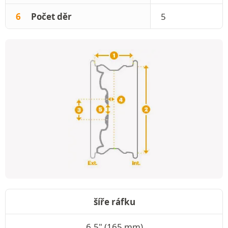
6
Počet děr
5
šíře ráfku
6.5" (165 mm)