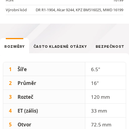
Výrobní kód
DR R1-1904, Alcar 9244, KPZ BM516025, MWD 16199
ROZMĚRY
ČASTO KLADENÉ OTÁZKY
BEZPEČNOST
1
Šíře
6.5"
2
Průměr
16"
3
Rozteč
120 mm
4
ET (zális)
33 mm
5
Otvor
72.5 mm