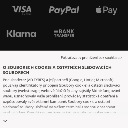
Pokračovat v prohlížení bez souhlasu >
O SOUBORECH COOKIE A OSTATNÍCH SLEDOVACÍCH
SOUBORECH
Pneuleader.cz (AD TYRES) a její partneři (Google, Hotjar, Microsoft)
používají identifikátory připojení (soubory cookie) a ostatní sledovací
soubory (webstorage, webové úložiště), aby zajistily řádné fungování
webu, usnadňovaly Vaše prohlížení, prováděly statistická opatření a
uzpůsobovaly své reklamní kampaně. Soubory cookie a ostatní
sledovací soubory uložené na Vašem terminálu mohou obsahovat
osobní údaje. Rovněž neumisťujeme žádné soubory cookie ani jiné
sledovací soubory bez Vašeho svobodného a informovaného souhlasu,
vyjma těch, které jsou nezbytné pro fungování webu. Vaši volbu