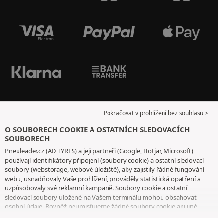
Pokračovat v prohlížení bez souhlasu >
O SOUBORECH COOKIE A OSTATNÍCH SLEDOVACÍCH
SOUBORECH
Pneuleader.cz (AD TYRES) a její partneři (Google, Hotjar, Microsoft)
používají identifikátory připojení (soubory cookie) a ostatní sledovací
soubory (webstorage, webové úložiště), aby zajistily řádné fungování
webu, usnadňovaly Vaše prohlížení, prováděly statistická opatření a
uzpůsobovaly své reklamní kampaně. Soubory cookie a ostatní
sledovací soubory uložené na Vašem terminálu mohou obsahovat
osobní údaje. Rovněž neumisťujeme žádné soubory cookie ani jiné
sledovací soubory bez Vašeho svobodného a informovaného souhlasu,