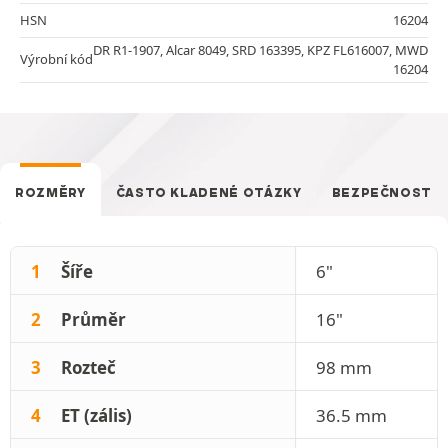
HSN
16204
DR R1-1907, Alcar 8049, SRD 163395, KPZ FL616007, MWD
Výrobní kód
16204
ROZMĚRY
ČASTO KLADENÉ OTÁZKY
BEZPEČNOST
1
Šíře
6"
2
Průměr
16"
3
Rozteč
98 mm
4
ET (zális)
36.5 mm