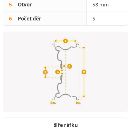
5
Otvor
58 mm
6
Počet děr
5
šíře ráfku