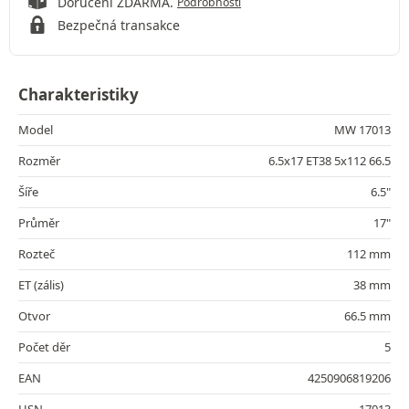
Doručení ZDARMA.
Podrobnosti
Bezpečná transakce
Charakteristiky
Model
MW 17013
Rozměr
6.5x17 ET38 5x112 66.5
Šíře
6.5"
Průměr
17"
Rozteč
112 mm
ET (zális)
38 mm
Otvor
66.5 mm
Počet děr
5
EAN
4250906819206
HSN
17013