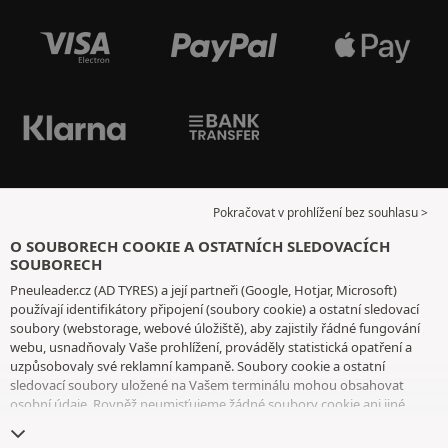
Pokračovat v prohlížení bez souhlasu >
O SOUBORECH COOKIE A OSTATNÍCH SLEDOVACÍCH
SOUBORECH
Pneuleader.cz (AD TYRES) a její partneři (Google, Hotjar, Microsoft)
používají identifikátory připojení (soubory cookie) a ostatní sledovací
soubory (webstorage, webové úložiště), aby zajistily řádné fungování
webu, usnadňovaly Vaše prohlížení, prováděly statistická opatření a
uzpůsobovaly své reklamní kampaně. Soubory cookie a ostatní
sledovací soubory uložené na Vašem terminálu mohou obsahovat
osobní údaje. Rovněž neumisťujeme žádné soubory cookie ani jiné
sledovací soubory bez Vašeho svobodného a informovaného souhlasu,
vyjma těch, které jsou nezbytné pro fungování webu. Vaši volbu