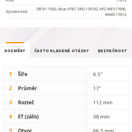
DR R1-1920, Alcar 9787, SRD 176102, KPZ ME517006,
Výrobní kód
MWD 17013
ROZMĚRY
ČASTO KLADENÉ OTÁZKY
BEZPEČNOST
1
Šíře
6.5"
2
Průměr
17"
3
Rozteč
112 mm
4
ET (zális)
38 mm
5
Otvor
66.5 mm