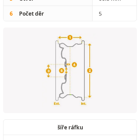
6
Počet děr
5
šíře ráfku