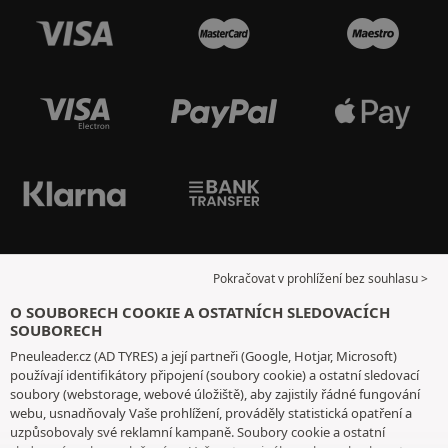
Pokračovat v prohlížení bez souhlasu >
O SOUBORECH COOKIE A OSTATNÍCH SLEDOVACÍCH
SOUBORECH
Pneuleader.cz (AD TYRES) a její partneři (Google, Hotjar, Microsoft)
používají identifikátory připojení (soubory cookie) a ostatní sledovací
soubory (webstorage, webové úložiště), aby zajistily řádné fungování
webu, usnadňovaly Vaše prohlížení, prováděly statistická opatření a
uzpůsobovaly své reklamní kampaně. Soubory cookie a ostatní