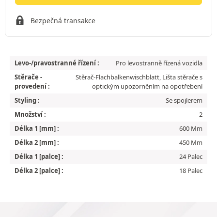
Bezpečná transakce
Levo-/pravostranné řízení :
Pro levostranně řízená vozidla
Stěrače -
Stěrač-Flachbalkenwischblatt, Lišta stěrače s
provedení :
optickým upozorněním na opotřebení
Styling :
Se spojlerem
Množství :
2
Délka 1 [mm] :
600 Mm
Délka 2 [mm] :
450 Mm
Délka 1 [palce] :
24 Palec
Délka 2 [palce] :
18 Palec