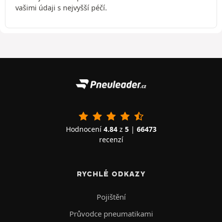
vašimi údaji s nejvyšší péčí.
Hodnocení
4.84
z
5
|
66473
recenzí
RYCHLÉ ODKAZY
Pojištění
Průvodce pneumatikami