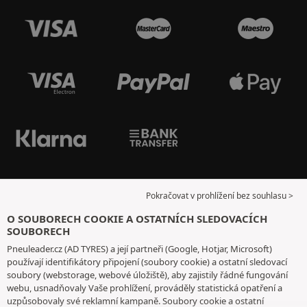
Pokračovat v prohlížení bez souhlasu >
O SOUBORECH COOKIE A OSTATNÍCH SLEDOVACÍCH
SOUBORECH
Pneuleader.cz (AD TYRES) a její partneři (Google, Hotjar, Microsoft)
používají identifikátory připojení (soubory cookie) a ostatní sledovací
soubory (webstorage, webové úložiště), aby zajistily řádné fungování
webu, usnadňovaly Vaše prohlížení, prováděly statistická opatření a
uzpůsobovaly své reklamní kampaně. Soubory cookie a ostatní