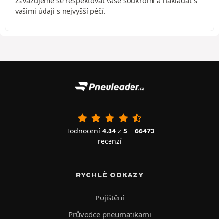
Zavazujeme se respektovat vaše soukromí a nakládat s
vašimi údaji s nejvyšší péčí.
Hodnocení
4.84
z
5
|
66473
recenzí
RYCHLÉ ODKAZY
Pojištění
Průvodce pneumatikami