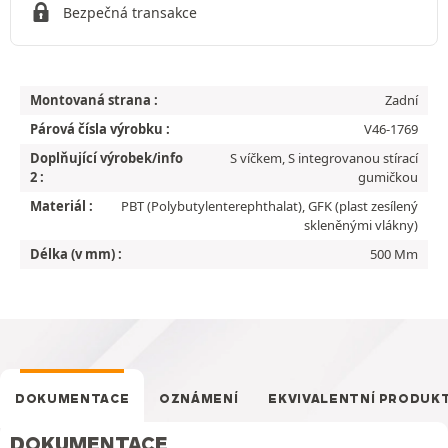
Bezpečná transakce
Montovaná strana :
Zadní
Párová čísla výrobku :
V46-1769
Doplňující výrobek/info
S víčkem, S integrovanou stírací
2 :
gumičkou
Materiál :
PBT (Polybutylenterephthalat), GFK (plast zesílený
skleněnými vlákny)
Délka (v mm) :
500 Mm
DOKUMENTACE
OZNÁMENÍ
EKVIVALENTNÍ PRODUK
DOKUMENTACE