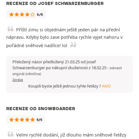
RECENZE OD JOSEF SCHWARZENBURGER
4/5
Příští zimu si objednám ještě jeden pár na přední
nápravu. Kdyby bylo zase potřeba rychle vyjet nahoru v
pořádné sněhové nadílce! lol
Přeložený názor předložený 21.03.25 od Josef
Schwarzenburger po nákupní zkušenosti z 18.02.25
-
zobrazit
originál (němčina)
Zpráva
Koupili byste ještě jednou tyhle řetězy ?
ANO
RECENZE OD SNOWBOARDER
5/5
Velmi rychlé dodání, již dlouho mám sněhové řetězy