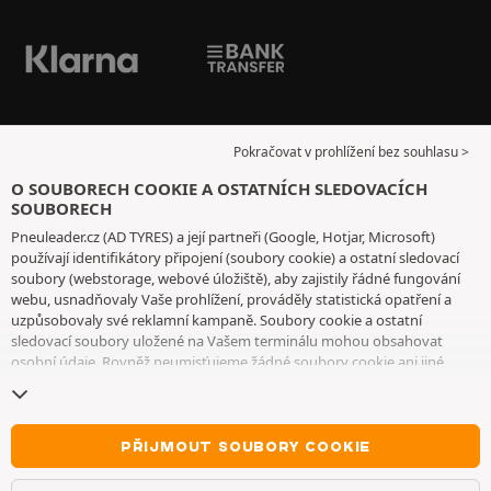
Pokračovat v prohlížení bez souhlasu >
O SOUBORECH COOKIE A OSTATNÍCH SLEDOVACÍCH
SOUBORECH
Pneuleader.cz (AD TYRES) a její partneři (Google, Hotjar, Microsoft)
používají identifikátory připojení (soubory cookie) a ostatní sledovací
soubory (webstorage, webové úložiště), aby zajistily řádné fungování
webu, usnadňovaly Vaše prohlížení, prováděly statistická opatření a
uzpůsobovaly své reklamní kampaně. Soubory cookie a ostatní
sledovací soubory uložené na Vašem terminálu mohou obsahovat
osobní údaje. Rovněž neumisťujeme žádné soubory cookie ani jiné
sledovací soubory bez Vašeho svobodného a informovaného souhlasu,
vyjma těch, které jsou nezbytné pro fungování webu. Vaši volbu
uchováváme po dobu 6 měsíců. Svůj souhlas můžete kdykoliv odvolat
na
stránce souborů cookie a ostatních sledovacích souborů
. Můžete se
PŘIJMOUT SOUBORY COOKIE
rozhodnout, že budete pokračovat v prohlížení, aniž byste přijali
ukládání souborů cookie nebo jiných sledovacích souborů. Toto