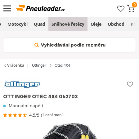
y
Motocykl
Quad
Sněhové řetězy
Oleje
Obchod
Prů
Vyhledávání podle rozměru
Vrácenka
Ottinger
Otec 4X4
OTTINGER OTEC 4X4 062703
Manuální napětí
4.5/5
(2 oznámení)