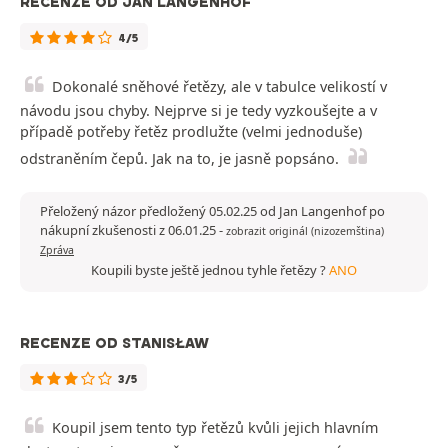
RECENZE OD JAN LANGENHOF
4/5
Dokonalé sněhové řetězy, ale v tabulce velikostí v
návodu jsou chyby. Nejprve si je tedy vyzkoušejte a v
případě potřeby řetěz prodlužte (velmi jednoduše)
odstraněním čepů. Jak na to, je jasně popsáno.
Přeložený názor předložený 05.02.25 od Jan Langenhof po
nákupní zkušenosti z 06.01.25
-
zobrazit originál (nizozemština)
Zpráva
Koupili byste ještě jednou tyhle řetězy ?
ANO
RECENZE OD STANISŁAW
3/5
Koupil jsem tento typ řetězů kvůli jejich hlavním