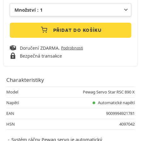
PŘIDAT DO KOŠÍKU
Doručení ZDARMA.
Podrobnosti
Bezpečná transakce
Charakteristiky
Model
Pewag Servo Star RSC 890 X
Napětí
Automatické napětí
EAN
9009994921781
HSN
4097042
Systém ráčny Pewag servo je automatický