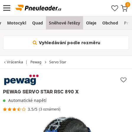
y
Motocykl
Quad
Sněhové řetězy
Oleje
Obchod
Prů
Vyhledávání podle rozměru
Vrácenka
Pewag
Servo Star
PEWAG SERVO STAR RSC 890 X
Automatické napětí
3.5/5
(3 oznámení)