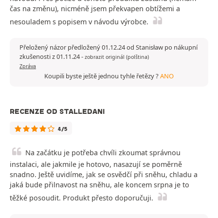
čas na změnu), nicméně jsem překvapen obtížemi a
nesouladem s popisem v návodu výrobce.
Přeložený názor předložený 01.12.24 od Stanisław po nákupní
zkušenosti z 01.11.24
-
zobrazit originál (polština)
Zpráva
Koupili byste ještě jednou tyhle řetězy ?
ANO
RECENZE OD STALLEDANI
4/5
Na začátku je potřeba chvíli zkoumat správnou
instalaci, ale jakmile je hotovo, nasazují se poměrně
snadno. Ještě uvidíme, jak se osvědčí při sněhu, chladu a
jaká bude přilnavost na sněhu, ale koncem srpna je to
těžké posoudit. Produkt přesto doporučuji.