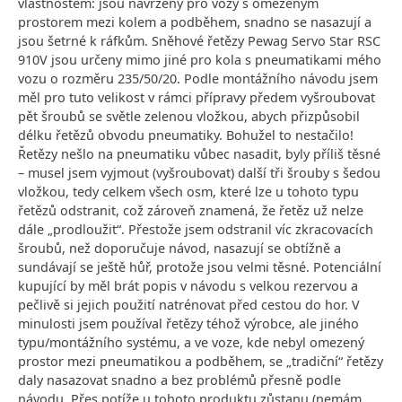
vlastnostem: jsou navrženy pro vozy s omezeným
prostorem mezi kolem a podběhem, snadno se nasazují a
jsou šetrné k ráfkům. Sněhové řetězy Pewag Servo Star RSC
910V jsou určeny mimo jiné pro kola s pneumatikami mého
vozu o rozměru 235/50/20. Podle montážního návodu jsem
měl pro tuto velikost v rámci přípravy předem vyšroubovat
pět šroubů se světle zelenou vložkou, abych přizpůsobil
délku řetězů obvodu pneumatiky. Bohužel to nestačilo!
Řetězy nešlo na pneumatiku vůbec nasadit, byly příliš těsné
– musel jsem vyjmout (vyšroubovat) další tři šrouby s šedou
vložkou, tedy celkem všech osm, které lze u tohoto typu
řetězů odstranit, což zároveň znamená, že řetěz už nelze
dále „prodloužit“. Přestože jsem odstranil víc zkracovacích
šroubů, než doporučuje návod, nasazují se obtížně a
sundávají se ještě hůř, protože jsou velmi těsné. Potenciální
kupující by měl brát popis v návodu s velkou rezervou a
pečlivě si jejich použití natrénovat před cestou do hor. V
minulosti jsem používal řetězy téhož výrobce, ale jiného
typu/montážního systému, a ve voze, kde nebyl omezený
prostor mezi pneumatikou a podběhem, se „tradiční“ řetězy
daly nasazovat snadno a bez problémů přesně podle
návodu. Přes potíže u tohoto produktu zůstanu (nemám