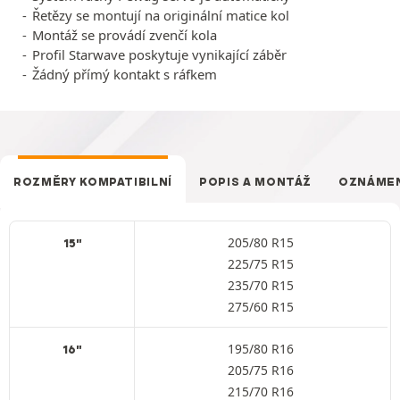
Řetězy se montují na originální matice kol
Montáž se provádí zvenčí kola
Profil Starwave poskytuje vynikající záběr
Žádný přímý kontakt s ráfkem
ROZMĚRY KOMPATIBILNÍ
POPIS A MONTÁŽ
OZNÁME
205/80 R15
15"
225/75 R15
235/70 R15
275/60 R15
195/80 R16
16"
205/75 R16
215/70 R16