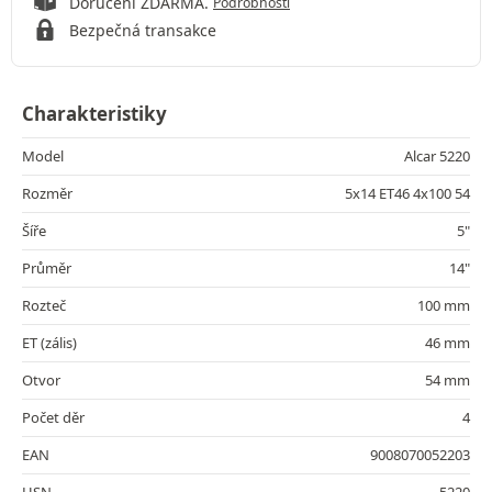
Doručení ZDARMA.
Podrobnosti
Bezpečná transakce
Charakteristiky
Model
Alcar 5220
Rozměr
5x14 ET46 4x100 54
Šíře
5"
Průměr
14"
Rozteč
100 mm
ET (zális)
46 mm
Otvor
54 mm
Počet děr
4
EAN
9008070052203
HSN
5220