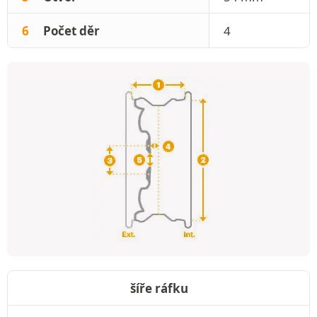
6
Počet děr
4
šíře ráfku