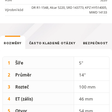
DR R1-1548, Alcar 5220, SRD 143773, KPZ HY514005,
Výrobní kód
MWD 14133
ROZMĚRY
ČASTO KLADENÉ OTÁZKY
BEZPEČNOST
1
Šíře
5"
2
Průměr
14"
3
Rozteč
100 mm
4
ET (zális)
46 mm
5
Otvor
54 mm