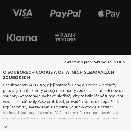
Pokračovat v prohlížení bez souhlasu >
O SOUBORECH COOKIE A OSTATNÍCH SLEDOVACÍCH
SOUBORECH
Pneuleader.cz (AD TYRES) a její partneři (Google, Hotjar, Microsoft)
používají identifikátory připojení (soubory cookie) a ostatní sledovací
soubory (webstorage, webové úložiště), aby zajistily řádné fungování
webu, usnadňovaly Vaše prohlížení, prováděly statistická opatření a
uzpůsobovaly své reklamní kampaně. Soubory cookie a ostatní
sledovací soubory uložené na Vašem terminálu mohou obsahovat
osobní údaje. Rovněž neumisťujeme žádné soubory cookie ani jiné
sledovací soubory bez Vašeho svobodného a informovaného souhlasu,
vyjma těch, které jsou nezbytné pro fungování webu. Vaši volbu