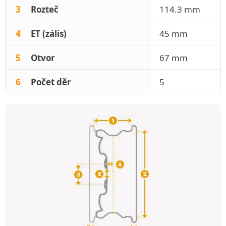
3
Rozteč
114.3 mm
4
ET (zális)
45 mm
5
Otvor
67 mm
6
Počet děr
5