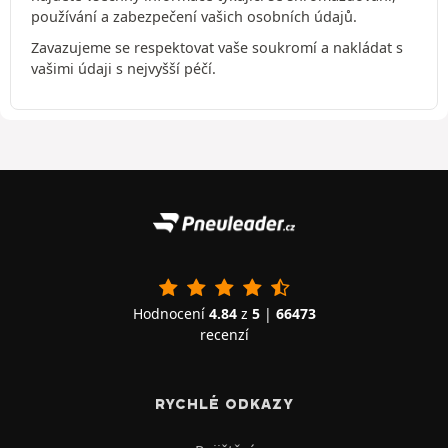
používání a zabezpečení vašich osobních údajů.
Zavazujeme se respektovat vaše soukromí a nakládat s
vašimi údaji s nejvyšší péčí.
Hodnocení
4.84
z
5
|
66473
recenzí
RYCHLÉ ODKAZY