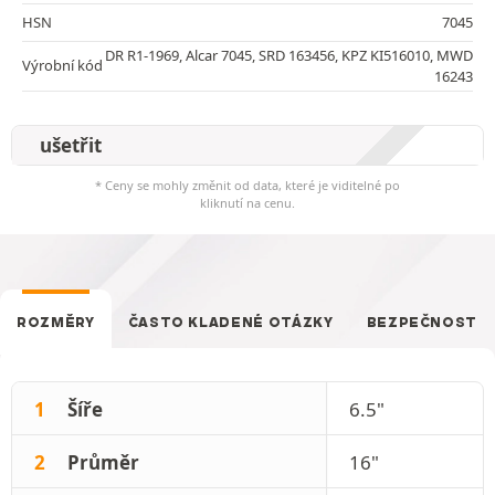
HSN
7045
DR R1-1969, Alcar 7045, SRD 163456, KPZ KI516010, MWD
Výrobní kód
16243
ušetřit
* Ceny se mohly změnit od data, které je viditelné po
kliknutí na cenu.
ROZMĚRY
ČASTO KLADENÉ OTÁZKY
BEZPEČNOST
1
Šíře
6.5"
2
Průměr
16"