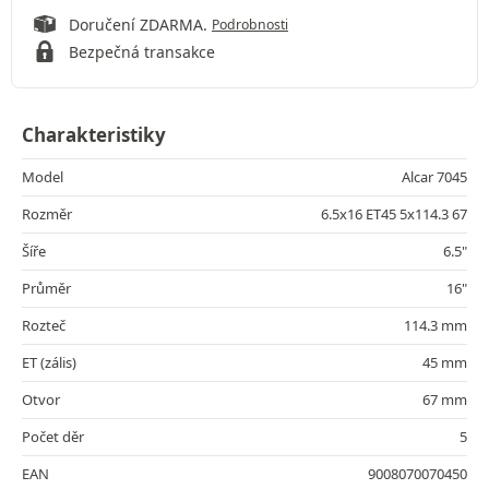
Doručení ZDARMA.
Podrobnosti
Bezpečná transakce
Charakteristiky
Model
Alcar 7045
Rozměr
6.5x16 ET45 5x114.3 67
Šíře
6.5"
Průměr
16"
Rozteč
114.3 mm
ET (zális)
45 mm
Otvor
67 mm
Počet děr
5
EAN
9008070070450