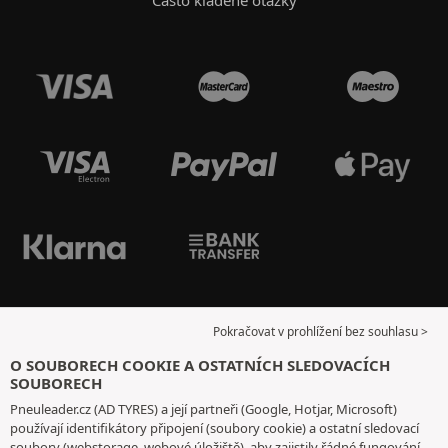
Pokračovat v prohlížení bez souhlasu >
O SOUBORECH COOKIE A OSTATNÍCH SLEDOVACÍCH
SOUBORECH
Pneuleader.cz (AD TYRES) a její partneři (Google, Hotjar, Microsoft)
používají identifikátory připojení (soubory cookie) a ostatní sledovací
soubory (webstorage, webové úložiště), aby zajistily řádné fungování