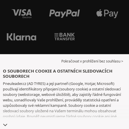
Pokračovat v prohlížení bez souhlasu >
O SOUBORECH COOKIE A OSTATNÍCH SLEDOVACÍCH
SOUBORECH
Pneuleader.cz (AD TYRES) a její partneři (Google, Hotjar, Microsoft)
používají identifikátory připojení (soubory cookie) a ostatní sledovací
soubory (webstorage, webové úložiště), aby zajistily řádné fungování
webu, usnadňovaly Vaše prohlížení, prováděly statistická opatření a
uzpůsobovaly své reklamní kampaně. Soubory cookie a ostatní
sledovací soubory uložené na Vašem terminálu mohou obsahovat
osobní údaje. Rovněž neumisťujeme žádné soubory cookie ani jiné
sledovací soubory bez Vašeho svobodného a informovaného souhlasu,
vyjma těch, které jsou nezbytné pro fungování webu. Vaši volbu