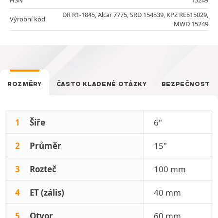
DR R1-1845, Alcar 7775, SRD 154539, KPZ RE515029,
Výrobní kód
MWD 15249
ROZMĚRY
ČASTO KLADENÉ OTÁZKY
BEZPEČNOST
1
Šíře
6"
2
Průměr
15"
3
Rozteč
100 mm
4
ET (zális)
40 mm
5
Otvor
60 mm