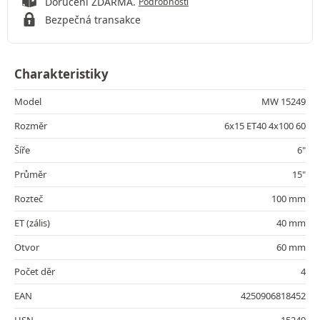
Doručení ZDARMA.
Podrobnosti
Bezpečná transakce
Charakteristiky
Model
MW 15249
Rozměr
6x15 ET40 4x100 60
Šíře
6"
Průměr
15"
Rozteč
100 mm
ET (zális)
40 mm
Otvor
60 mm
Počet děr
4
EAN
4250906818452
HSN
15249