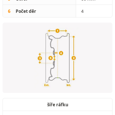
6
Počet děr
4
šíře ráfku