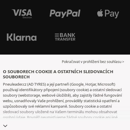
Pokračovat v prohlížení bez souhlasu >
O SOUBORECH COOKIE A OSTATNÍCH SLEDOVACÍCH
SOUBORECH
Pneuleader.cz (AD TYRES) a její partneři (Google, Hotjar, Microsoft)
používají identifikátory připojení (soubory cookie) a ostatní sledovací
soubory (webstorage, webové úložiště), aby zajistily řádné fungování
webu, usnadňovaly Vaše prohlížení, prováděly statistická opatření a
uzpůsobovaly své reklamní kampaně. Soubory cookie a ostatní
sledovací soubory uložené na Vašem terminálu mohou obsahovat
osobní údaje. Rovněž neumisťujeme žádné soubory cookie ani jiné
sledovací soubory bez Vašeho svobodného a informovaného souhlasu,
vyjma těch, které jsou nezbytné pro fungování webu. Vaši volbu