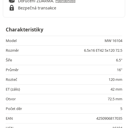
Doručení ZDARMA.
Podrobnosti
Bezpečná transakce
Charakteristiky
Model
MW 16104
Rozměr
6.5x16 ET42 5x120 72.5
Šíře
6.5"
Průměr
16"
Rozteč
120 mm
ET (zális)
42 mm
Otvor
72.5 mm
Počet děr
5
EAN
4250906817035
HSN
16104