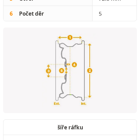
6
Počet děr
5
šíře ráfku