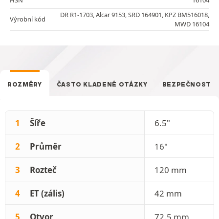
DR R1-1703, Alcar 9153, SRD 164901, KPZ BM516018,
Výrobní kód
MWD 16104
ROZMĚRY
ČASTO KLADENÉ OTÁZKY
BEZPEČNOST
1
Šíře
6.5"
2
Průměr
16"
3
Rozteč
120 mm
4
ET (zális)
42 mm
5
Otvor
72.5 mm