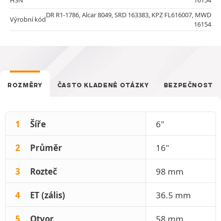
DR R1-1786, Alcar 8049, SRD 163383, KPZ FL616007, MWD
Výrobní kód
16154
ROZMĚRY
ČASTO KLADENÉ OTÁZKY
BEZPEČNOST
1
Šíře
6"
2
Průměr
16"
3
Rozteč
98 mm
4
ET (zális)
36.5 mm
5
Otvor
58 mm