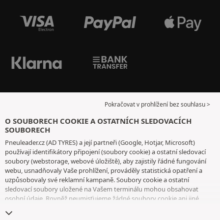
Pokračovat v prohlížení bez souhlasu >
O SOUBORECH COOKIE A OSTATNÍCH SLEDOVACÍCH
SOUBORECH
Pneuleader.cz (AD TYRES) a její partneři (Google, Hotjar, Microsoft)
používají identifikátory připojení (soubory cookie) a ostatní sledovací
soubory (webstorage, webové úložiště), aby zajistily řádné fungování
webu, usnadňovaly Vaše prohlížení, prováděly statistická opatření a
uzpůsobovaly své reklamní kampaně. Soubory cookie a ostatní
sledovací soubory uložené na Vašem terminálu mohou obsahovat
osobní údaje. Rovněž neumisťujeme žádné soubory cookie ani jiné
sledovací soubory bez Vašeho svobodného a informovaného souhlasu,
vyjma těch, které jsou nezbytné pro fungování webu. Vaši volbu