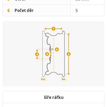
6
Počet děr
5
šíře ráfku