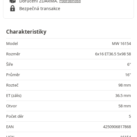
Doručení ZDARMA.
Podrobnosti
Bezpečná transakce
Charakteristiky
Model
MW 16154
Rozměr
6x16 ET36.5 5x98 58
Šíře
6"
Průměr
16"
Rozteč
98 mm
ET (zális)
36.5 mm
Otvor
58 mm
Počet děr
5
EAN
4250906817868
HSN
16154