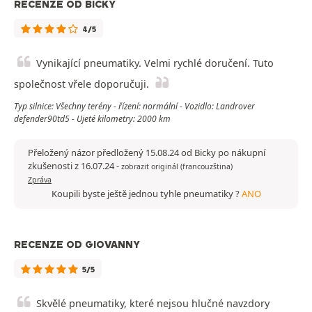
RECENZE OD BICKY
4/5
Vynikající pneumatiky. Velmi rychlé doručení. Tuto
společnost vřele doporučuji.
Typ silnice: Všechny terény - řízení: normální - Vozidlo: Landrover
defender90td5 - Ujeté kilometry: 2000 km
Přeložený názor předložený 15.08.24 od Bicky po nákupní
zkušenosti z 16.07.24
-
zobrazit originál (francouzština)
Zpráva
Koupili byste ještě jednou tyhle pneumatiky ?
ANO
RECENZE OD GIOVANNY
5/5
Skvělé pneumatiky, které nejsou hlučné navzdory