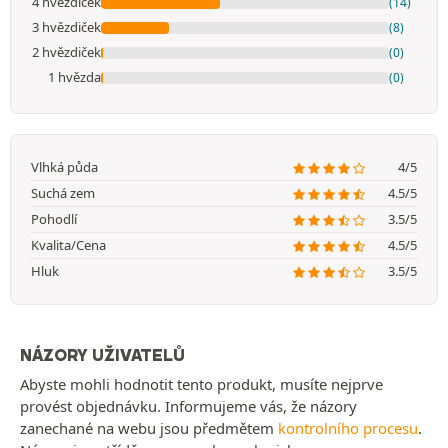
4 hvězdiček
(14)
3 hvězdiček
(8)
2 hvězdiček
(0)
1 hvězda
(0)
Vlhká půda
4/5
Suchá zem
4.5/5
Pohodlí
3.5/5
Kvalita/Cena
4.5/5
Hluk
3.5/5
NÁZORY UŽIVATELŮ
Abyste mohli hodnotit tento produkt, musíte nejprve
provést objednávku. Informujeme vás, že názory
zanechané na webu jsou předmětem
kontrolního procesu
.