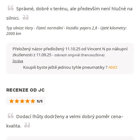
Správné, dobré v terénu, ale především není hlučné na
silnici.
Typ silnice: Hory - řízení: normální - Vozidlo: pajero 2,8 - Ujeté kilometry:
2000 km
Přeložený názor předložený 11.10.25 od Vincent N po nákupní
zkušenosti z 11.09.25
-
zobrazit originál (francouzština)
Zpráva
Koupili byste ještě jednou tyhle pneumatiky ?
ANO
RECENZE OD JC
5/5
Dodací lhůty dodrženy a velmi dobrý poměr cena–
kvalita.