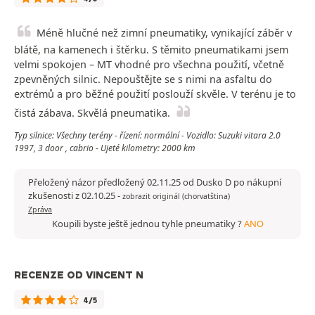
Méně hlučné než zimní pneumatiky, vynikající záběr v
blátě, na kamenech i štěrku. S těmito pneumatikami jsem
velmi spokojen – MT vhodné pro všechna použití, včetně
zpevněných silnic. Nepouštějte se s nimi na asfaltu do
extrémů a pro běžné použití poslouží skvěle. V terénu je to
čistá zábava. Skvělá pneumatika.
Typ silnice: Všechny terény - řízení: normální - Vozidlo: Suzuki vitara 2.0
1997, 3 door , cabrio - Ujeté kilometry: 2000 km
Přeložený názor předložený 02.11.25 od Dusko D po nákupní
zkušenosti z 02.10.25
-
zobrazit originál (chorvatština)
Zpráva
Koupili byste ještě jednou tyhle pneumatiky ?
ANO
RECENZE OD VINCENT N
4/5