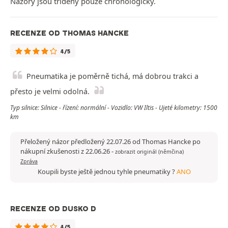
Názory jsou tříděny pouze chronologicky.
RECENZE OD THOMAS HANCKE
4/5
Pneumatika je poměrně tichá, má dobrou trakci a
přesto je velmi odolná.
Typ silnice: Silnice - řízení: normální - Vozidlo: VW Iltis - Ujeté kilometry: 1500
km
Přeložený názor předložený 22.07.26 od Thomas Hancke po
nákupní zkušenosti z 22.06.26
-
zobrazit originál (němčina)
Zpráva
Koupili byste ještě jednou tyhle pneumatiky ?
ANO
RECENZE OD DUSKO D
4/5