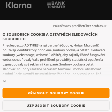
Pokračovat v prohlížení bez souhlasu >
O SOUBORECH COOKIE A OSTATNÍCH SLEDOVACÍCH
SOUBORECH
Pneuleader.cz (AD TYRES) a její partneři (Google, Hotjar, Microsoft)
používají identifikátory připojení (soubory cookie) a ostatní sledovací
soubory (webstorage, webové úložiště), aby zajistily řádné fungování
webu, usnadňovaly Vaše prohlížení, prováděly statistická opatření a
uzpůsobovaly své reklamní kampaně. Soubory cookie a ostatní
sledovací soubory uložené na Vašem terminálu mohou obsahovat
osobní údaje. Rovněž neumisťujeme žádné soubory cookie ani jiné
sledovací soubory bez Vašeho svobodného a informovaného souhlasu,
vyjma těch, které jsou nezbytné pro fungování webu. Vaši volbu
uchováváme po dobu 6 měsíců. Svůj souhlas můžete kdykoliv odvolat
na
stránce souborů cookie a ostatních sledovacích souborů
. Můžete se
PŘIJMOUT SOUBORY COOKIE
rozhodnout, že budete pokračovat v prohlížení, aniž byste přijali
ukládání souborů cookie nebo jiných sledovacích souborů. Toto
UZPŮSOBIT SOUBORY COOKIE
odmítnutí nebrání přístupu ke službám AD TYRES. Pro bližší informace
Vás vyzýváme, abyste si prostudovali
stránku souborů cookie a