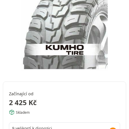
Začínající od
2 425
Kč
Skladem
9 velikostí k dispozici