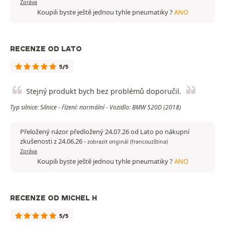
Zpráva
Koupili byste ještě jednou tyhle pneumatiky ?
ANO
RECENZE OD LATO
5/5
Stejný produkt bych bez problémů doporučil.
Typ silnice: Silnice - řízení: normální - Vozidlo: BMW 520D (2018)
Přeložený názor předložený 24.07.26 od Lato po nákupní
zkušenosti z 24.06.26
-
zobrazit originál (francouzština)
Zpráva
Koupili byste ještě jednou tyhle pneumatiky ?
ANO
RECENZE OD MICHEL H
5/5