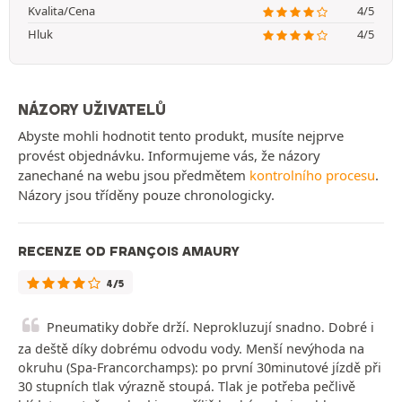
Kvalita/Cena
4/5
Hluk
4/5
NÁZORY UŽIVATELŮ
Abyste mohli hodnotit tento produkt, musíte nejprve
provést objednávku. Informujeme vás, že názory
zanechané na webu jsou předmětem
kontrolního procesu
.
Názory jsou tříděny pouze chronologicky.
RECENZE OD FRANÇOIS AMAURY
4/5
Pneumatiky dobře drží. Neprokluzují snadno. Dobré i
za deště díky dobrému odvodu vody. Menší nevýhoda na
okruhu (Spa-Francorchamps): po první 30minutové jízdě při
30 stupních tlak výrazně stoupá. Tlak je potřeba pečlivě