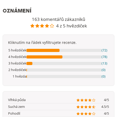
OZNÁMENÍ
163 komentářů zákazníků
4 z 5 hvězdiček
Kliknutím na řádek vyfiltrujete recenze.
5 hvězdiček
(72)
4 hvězdiček
(78)
3 hvězdiček
(13)
2 hvězdiček
(0)
1 hvězda
(0)
Vlhká půda
4/5
Suchá zem
4.5/5
Pohodlí
4/5