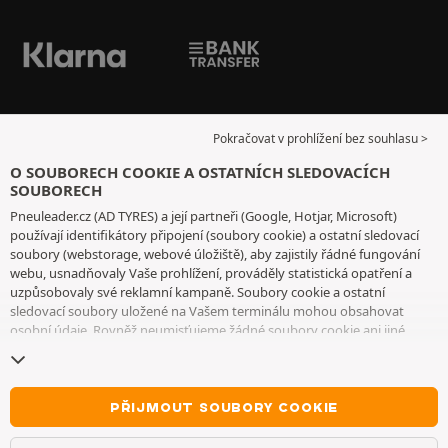
Pokračovat v prohlížení bez souhlasu >
O SOUBORECH COOKIE A OSTATNÍCH SLEDOVACÍCH
SOUBORECH
Pneuleader.cz (AD TYRES) a její partneři (Google, Hotjar, Microsoft)
používají identifikátory připojení (soubory cookie) a ostatní sledovací
soubory (webstorage, webové úložiště), aby zajistily řádné fungování
webu, usnadňovaly Vaše prohlížení, prováděly statistická opatření a
uzpůsobovaly své reklamní kampaně. Soubory cookie a ostatní
sledovací soubory uložené na Vašem terminálu mohou obsahovat
osobní údaje. Rovněž neumisťujeme žádné soubory cookie ani jiné
sledovací soubory bez Vašeho svobodného a informovaného souhlasu,
vyjma těch, které jsou nezbytné pro fungování webu. Vaši volbu
uchováváme po dobu 6 měsíců. Svůj souhlas můžete kdykoliv odvolat
na
stránce souborů cookie a ostatních sledovacích souborů
. Můžete se
PŘIJMOUT SOUBORY COOKIE
rozhodnout, že budete pokračovat v prohlížení, aniž byste přijali
ukládání souborů cookie nebo jiných sledovacích souborů. Toto