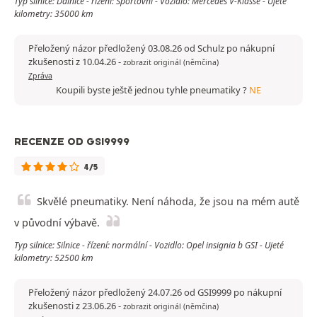
Typ silnice: Dálnice - řízení: Sportovní - Vozidlo: Mercedes V-Klasse - Ujeté
kilometry: 35000 km
Přeložený názor předložený 03.08.26 od Schulz po nákupní
zkušenosti z 10.04.26
-
zobrazit originál (němčina)
Zpráva
Koupili byste ještě jednou tyhle pneumatiky ?
NE
RECENZE OD GSI9999
4/5
Skvělé pneumatiky. Není náhoda, že jsou na mém autě
v původní výbavě.
Typ silnice: Silnice - řízení: normální - Vozidlo: Opel insignia b GSI - Ujeté
kilometry: 52500 km
Přeložený názor předložený 24.07.26 od GSI9999 po nákupní
zkušenosti z 23.06.26
-
zobrazit originál (němčina)