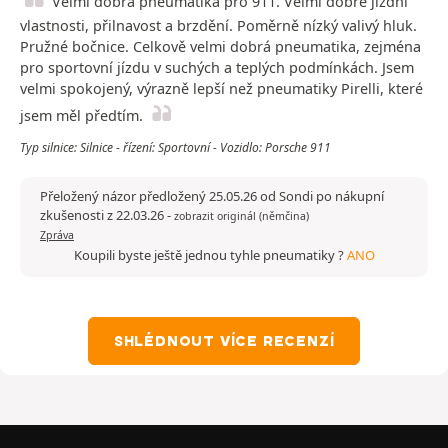
Velmi dobrá pneumatika pro 911. Velmi dobré jízdní
vlastnosti, přilnavost a brzdění. Poměrně nízký valivý hluk.
Pružné bočnice. Celkově velmi dobrá pneumatika, zejména
pro sportovní jízdu v suchých a teplých podmínkách. Jsem
velmi spokojený, výrazně lepší než pneumatiky Pirelli, které
jsem měl předtím.
Typ silnice: Silnice - řízení: Sportovní - Vozidlo: Porsche 911
Přeložený názor předložený 25.05.26 od Sondi po nákupní
zkušenosti z 22.03.26
-
zobrazit originál (němčina)
Zpráva
Koupili byste ještě jednou tyhle pneumatiky ?
ANO
SHLÉDNOUT VÍCE RECENZÍ