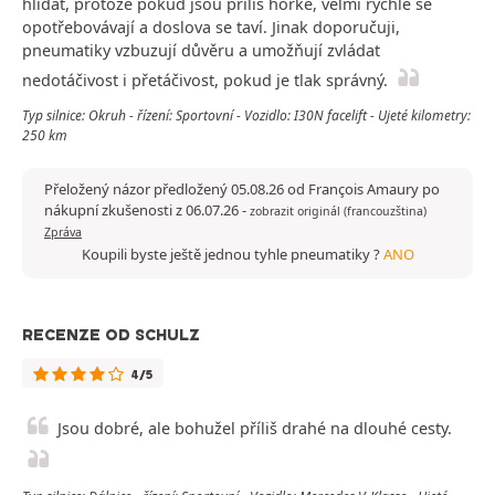
hlídat, protože pokud jsou příliš horké, velmi rychle se
opotřebovávají a doslova se taví. Jinak doporučuji,
pneumatiky vzbuzují důvěru a umožňují zvládat
nedotáčivost i přetáčivost, pokud je tlak správný.
Typ silnice: Okruh - řízení: Sportovní - Vozidlo: I30N facelift - Ujeté kilometry:
250 km
Přeložený názor předložený 05.08.26 od François Amaury po
nákupní zkušenosti z 06.07.26
-
zobrazit originál (francouzština)
Zpráva
Koupili byste ještě jednou tyhle pneumatiky ?
ANO
RECENZE OD SCHULZ
4/5
Jsou dobré, ale bohužel příliš drahé na dlouhé cesty.