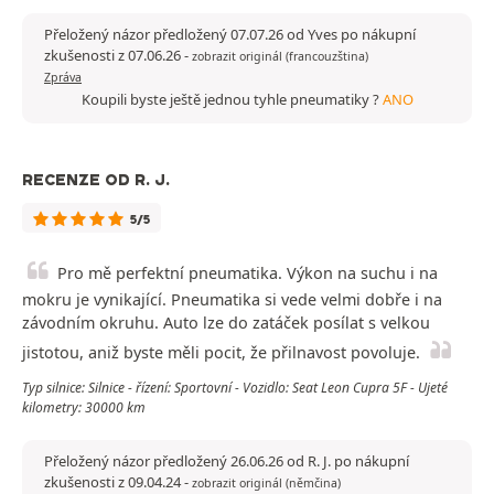
Přeložený názor předložený 07.07.26 od Yves po nákupní
zkušenosti z 07.06.26
-
zobrazit originál (francouzština)
Zpráva
Koupili byste ještě jednou tyhle pneumatiky ?
ANO
RECENZE OD R. J.
5/5
Pro mě perfektní pneumatika. Výkon na suchu i na
mokru je vynikající. Pneumatika si vede velmi dobře i na
závodním okruhu. Auto lze do zatáček posílat s velkou
jistotou, aniž byste měli pocit, že přilnavost povoluje.
Typ silnice: Silnice - řízení: Sportovní - Vozidlo: Seat Leon Cupra 5F - Ujeté
kilometry: 30000 km
Přeložený názor předložený 26.06.26 od R. J. po nákupní
zkušenosti z 09.04.24
-
zobrazit originál (němčina)