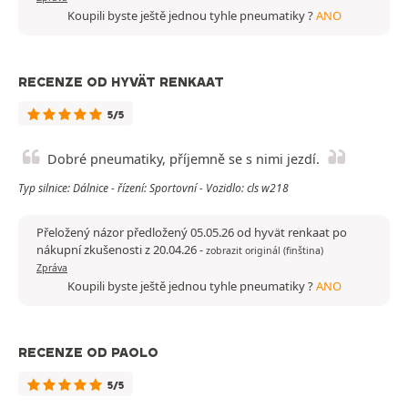
Koupili byste ještě jednou tyhle pneumatiky ?
ANO
RECENZE OD HYVÄT RENKAAT
5/5
Dobré pneumatiky, příjemně se s nimi jezdí.
Typ silnice: Dálnice - řízení: Sportovní - Vozidlo: cls w218
Přeložený názor předložený 05.05.26 od hyvät renkaat po
nákupní zkušenosti z 20.04.26
-
zobrazit originál (finština)
Zpráva
Koupili byste ještě jednou tyhle pneumatiky ?
ANO
RECENZE OD PAOLO
5/5