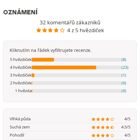
OZNÁMENÍ
32 komentářů zákazníků
4 z 5 hvězdiček
Kliknutím na řádek vyfiltrujete recenze.
5 hvězdiček
(8)
4 hvězdiček
(23)
3 hvězdiček
(1)
2 hvězdiček
(0)
1 hvězda
(0)
Vlhká půda
4/5
Suchá zem
4.5/5
Pohodlí
4/5