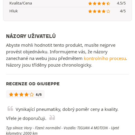
Kvalita/Cena
4.5/5
Hluk
4/5
NÁZORY UŽIVATELŮ
Abyste mohli hodnotit tento produkt, musíte nejprve
provést objednávku. Informujeme vás, že názory
zanechané na webu jsou předmětem
kontrolního procesu
.
Názory jsou tříděny pouze chronologicky.
RECENZE OD GIUSEPPE
4/5
Vynikající pneumatiky, dobrý poměr ceny a kvality.
Vřele je doporučuji.
Typ silnice: Hory - řízení: normální - Vozidlo: TIGUAN 4 MOTION - Ujeté
kilometry: 2000 km