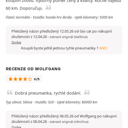
koupím znovu. Výborný poměr ceny a kvality. Ročně najedu
60 km. Doporučuji.
řízení: normální - Vozidlo: honda hrv ibrida - Ujeté kilometry: 5000 km
Přeložený názor předložený 12.05.26 od Gio cat po nákupní
zkušenosti z 12.04.26
-
zobrazit originál (italština)
Zpráva
Koupili byste ještě jednou tyhle pneumatiky ?
ANO
RECENZE OD WOLFGANG
4/5
Dobrá pneumatika, rychlé dodání.
Typ silnice: Silnice - Vozidlo: SUV - Ujeté kilometry: 80000 km
Přeložený názor předložený 06.05.26 od Wolfgang po nákupní
zkušenosti z 06.04.26
-
zobrazit originál (němčina)
Zpráva