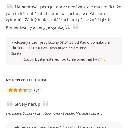
Namontoval jsem je teprve nedávno, ale musím říct, že
jsou tiché, dobře drží stopu na suchu a v dešti jsou
výborné!! Žádný hluk v zatáčkách ani při svižnější jízdě.
Poměr kvality a ceny je vynikající.
Přeložený názor předložený 08.04.26 od Paolo po nákupní
zkušenosti z 07.03.26
-
zobrazit originál (italština)
Zpráva
Koupili byste ještě jednou tyhle pneumatiky ?
NE
RECENZE OD LUIGI
4/5
Skvělý nákup
Typ silnice: Silnice - řízení: Sportovní - Vozidlo: Mercedes classe c
Přeložený názor předložený 17.03.26 od Luigi po nákupní