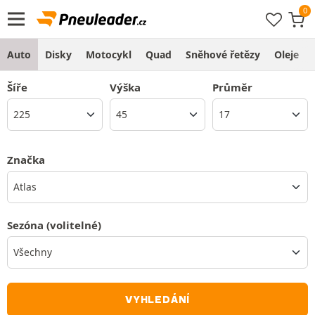
Auto
Disky
Motocykl
Quad
Sněhové řetězy
Oleje
Šíře
Výška
Průměr
Značka
Atlas
Sezóna
(volitelné)
VYHLEDÁNÍ