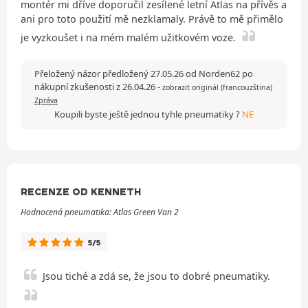
montér mi dříve doporučil zesílené letní Atlas na přívěs a
ani pro toto použití mě nezklamaly. Právě to mě přimělo
je vyzkoušet i na mém malém užitkovém voze.
Přeložený názor předložený 27.05.26 od Norden62 po
nákupní zkušenosti z 26.04.26
-
zobrazit originál (francouzština)
Zpráva
Koupili byste ještě jednou tyhle pneumatiky ?
NE
RECENZE OD KENNETH
Hodnocená pneumatika: Atlas Green Van 2
5/5
Jsou tiché a zdá se, že jsou to dobré pneumatiky.