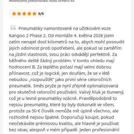
Hodnocená pneumatika: Atlas Green3 4S
5/5
Pneumatiky namontované na užitkovém voze
Kangoo 2 Phase 2. Od montáže 4. května 2026 jsem
zatím nenajel dost kilometrů na to, abych mohl posoudit
jejich odolnost proti opotřebení, ale pokud se zaměřím
na jízdní vlastnosti, svou práci odvádějí perfektně. Za
běžného deště žádný problém. V tomto ohledu mají
hodnocení B. Za teplého počasí mají velmi dobrou
přilnavost, což je logické, jen doufám, že se v létě
nebudou „rozpouštět“ jako první série celoročních
pneumatik. Směs pryže je nyní zřejmě optimalizovaná
pro skutečné celoroční používání. Valivý hluk je tlumený,
což je u levné pneumatiky vzácné. Pravděpodobně to
nejsou pneumatiky, které by byly dokonalé ve všem,
protože za 50 € člověk nemůže mít úplně všechno, ale
rozhodně nejsou špatné. Doporučuji koupit, pokud
neočekáváte prémiovou kvalitu, ale hlavně je používat
bez obav, alespoň v mém případě. Jeden profesionální