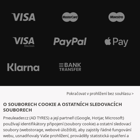
Pokračovat v prohlížení bez souhlasu >
O SOUBORECH COOKIE A OSTATNÍCH SLEDOVACÍCH
SOUBORECH
Pneuleader.cz (AD TYRES) a její partneři (Google, Hotjar, Microsoft)
používají identifikátory připojení (soubory cookie) a ostatní sledovací
soubory (webstorage, webové úložiště), aby zajistily řádné fungování
webu, usnadňovaly Vaše prohlížení, prováděly statistická opatření a