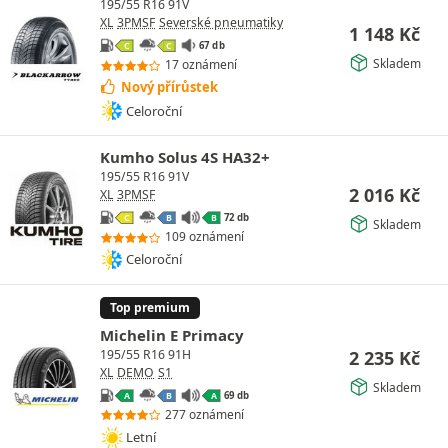
195/55 R16 91V
XL
3PMSF
Severské pneumatiky
1 148
Kč
67 db
C
C
Skladem
17 oznámení
Nový přírůstek
Celoroční
Kumho Solus 4S HA32+
195/55 R16 91V
2 016
Kč
XL
3PMSF
72 db
C
B
B
Skladem
109 oznámení
Celoroční
Top premium
Michelin E Primacy
2 235
Kč
195/55 R16 91H
XL
DEMO
S1
Skladem
69 db
A
B
A
277 oznámení
Letní