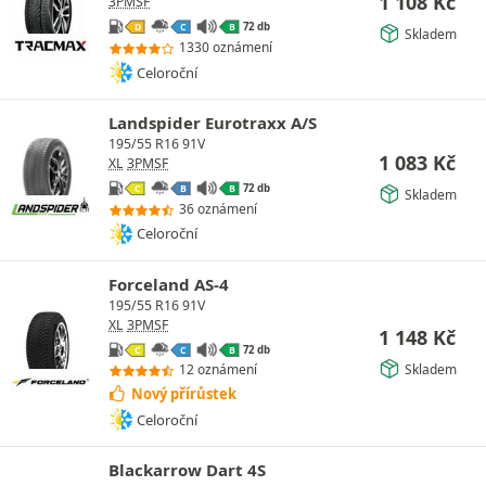
1 108
Kč
3PMSF
72 db
D
C
B
Skladem
1330 oznámení
Celoroční
Landspider Eurotraxx A/S
195/55 R16 91V
1 083
Kč
XL
3PMSF
72 db
C
B
B
Skladem
36 oznámení
Celoroční
Forceland AS-4
195/55 R16 91V
XL
3PMSF
1 148
Kč
72 db
C
C
B
Skladem
12 oznámení
Nový přírůstek
Celoroční
Blackarrow Dart 4S