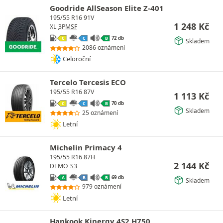
Goodride AllSeason Elite Z-401
195/55 R16 91V
1 248
Kč
XL
3PMSF
72 db
C
C
B
Skladem
2086 oznámení
Celoroční
Tercelo Tercesis ECO
195/55 R16 87V
1 113
Kč
70 db
C
C
B
Skladem
25 oznámení
Letní
Michelin Primacy 4
195/55 R16 87H
2 144
Kč
DEMO
S3
69 db
A
B
B
Skladem
979 oznámení
Letní
Hankook Kinergy 4S2 H750