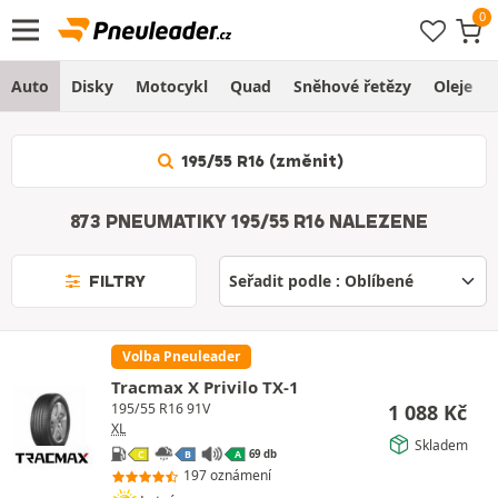
Auto
Disky
Motocykl
Quad
Sněhové řetězy
Oleje
195/55 R16 (změnit)
873 PNEUMATIKY 195/55 R16 NALEZENE
FILTRY
Volba Pneuleader
Tracmax X Privilo TX-1
1 088
Kč
195/55 R16 91V
XL
Skladem
69 db
C
B
A
197 oznámení