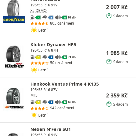
195/55 R16 91V
2 097
Kč
XL
DEMO
Skladem
69 db
A
B
A
805 oznámení
Letní
Kleber Dynaxer HP5
195/55 R16 87H
1 985
Kč
71 db
C
A
B
Skladem
50 oznámení
Letní
Hankook Ventus Prime 4 K135
195/55 R16 87V
2 359
Kč
MFS
69 db
C
A
B
Skladem
942 oznámení
Letní
Nexen N'Fera SU1
195/55 R16 91V