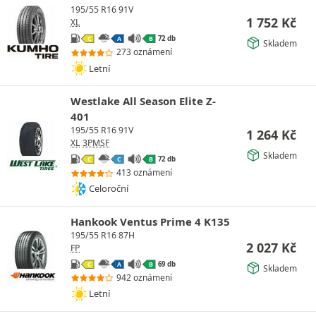
195/55 R16 91V
1 752
Kč
XL
72 db
C
A
B
Skladem
273 oznámení
Letní
Westlake All Season Elite Z-
401
195/55 R16 91V
1 264
Kč
XL
3PMSF
Skladem
72 db
C
C
B
413 oznámení
Celoroční
Hankook Ventus Prime 4 K135
195/55 R16 87H
2 027
Kč
FP
69 db
C
A
B
Skladem
942 oznámení
Letní