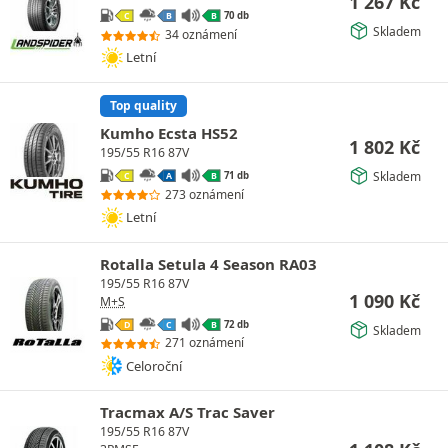
1 267
Kč
70 db
C
B
B
Skladem
34 oznámení
Letní
Top quality
Kumho Ecsta HS52
1 802
Kč
195/55 R16 87V
Skladem
71 db
C
A
B
273 oznámení
Letní
Rotalla Setula 4 Season RA03
195/55 R16 87V
1 090
Kč
M+S
72 db
D
C
B
Skladem
271 oznámení
Celoroční
Tracmax A/S Trac Saver
195/55 R16 87V