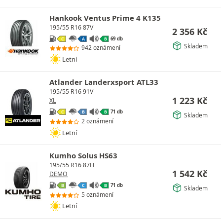
Hankook Ventus Prime 4 K135
195/55 R16 87V
2 356
Kč
69 db
C
A
B
Skladem
942 oznámení
Letní
Atlander Landerxsport ATL33
195/55 R16 91V
1 223
Kč
XL
71 db
C
B
B
Skladem
2 oznámení
Letní
Kumho Solus HS63
195/55 R16 87H
1 542
Kč
DEMO
71 db
B
C
B
Skladem
5 oznámení
Letní