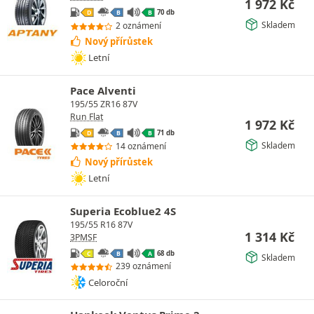
1 972
Kč
70 db
D
B
B
Skladem
2 oznámení
Nový přírůstek
Letní
Pace Alventi
195/55 ZR16 87V
Run Flat
1 972
Kč
71 db
D
B
B
Skladem
14 oznámení
Nový přírůstek
Letní
Superia Ecoblue2 4S
195/55 R16 87V
1 314
Kč
3PMSF
68 db
C
B
A
Skladem
239 oznámení
Celoroční