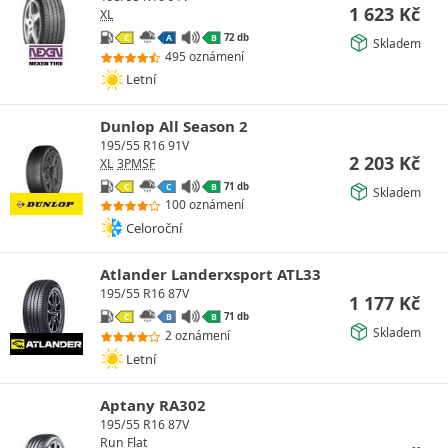
1 623
Kč
XL
72 db
C
A
B
Skladem
495 oznámení
Letní
Dunlop All Season 2
195/55 R16 91V
2 203
Kč
XL
3PMSF
71 db
C
C
B
Skladem
100 oznámení
Celoroční
Atlander Landerxsport ATL33
195/55 R16 87V
1 177
Kč
71 db
C
B
B
Skladem
2 oznámení
Letní
Aptany RA302
195/55 R16 87V
Run Flat