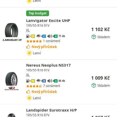
Letní
Top budget
Lanvigator Excite UHP
195/55 R16 91V
1 102
Kč
XL
71 db
Skladem
C
C
B
1 oznámení
Nový přírůstek
Letní
Nereus Neoplus NS317
195/55 R16 91V
XL
1 009
Kč
66 db
C
B
A
Skladem
7 oznámení
Nový přírůstek
Letní
Landspider Eurotraxx H/P
195/55 R16 87V