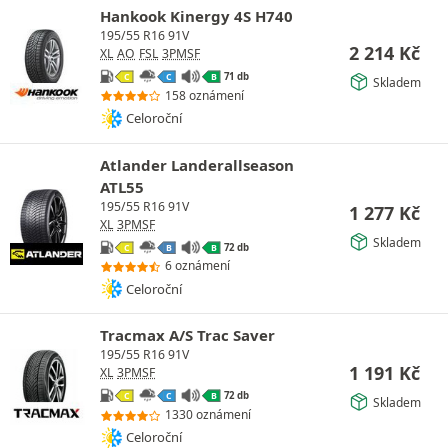
Hankook Kinergy 4S H740
195/55 R16 91V
2 214
Kč
XL
AO
FSL
3PMSF
71 db
C
C
B
Skladem
158 oznámení
Celoroční
Atlander Landerallseason
ATL55
195/55 R16 91V
1 277
Kč
XL
3PMSF
Skladem
72 db
C
B
B
6 oznámení
Celoroční
Tracmax A/S Trac Saver
195/55 R16 91V
1 191
Kč
XL
3PMSF
72 db
C
C
B
Skladem
1330 oznámení
Celoroční