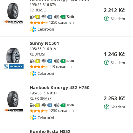
195/55 R16 87V
2 212
Kč
FR
3PMSF
72 db
C
B
B
Skladem
1250 oznámení
Celoroční
Sunny NC501
195/55 R16 91V
1 246
Kč
XL
3PMSF
67 db
C
C
A
Skladem
119 oznámení
Celoroční
Hankook Kinergy 4S2 H750
195/55 R16 91H
2 253
Kč
XL
FR
3PMSF
72 db
C
B
B
Skladem
1250 oznámení
Celoroční
Kumho Ecsta HS52