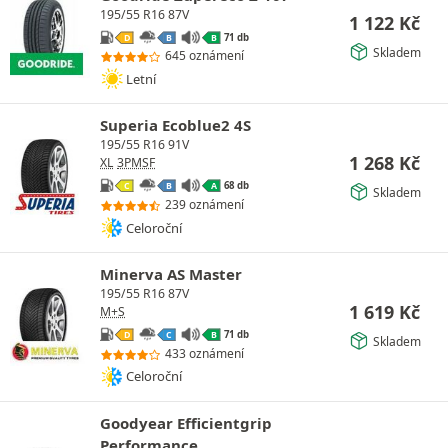
195/55 R16 87V
1 122
Kč
71 db
D
B
B
Skladem
645 oznámení
Letní
Superia Ecoblue2 4S
195/55 R16 91V
1 268
Kč
XL
3PMSF
68 db
C
B
A
Skladem
239 oznámení
Celoroční
Minerva AS Master
195/55 R16 87V
1 619
Kč
M+S
71 db
D
C
B
Skladem
433 oznámení
Celoroční
Goodyear Efficientgrip
Performance