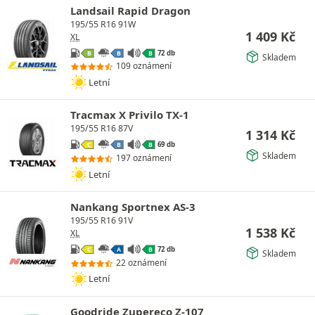
Landsail Rapid Dragon
195/55 R16 91W
1 409
Kč
XL
72 db
B
B
B
Skladem
109 oznámení
Letní
Tracmax X Privilo TX-1
195/55 R16 87V
1 314
Kč
69 db
C
B
B
Skladem
197 oznámení
Letní
Nankang Sportnex AS-3
195/55 R16 91V
1 538
Kč
XL
72 db
C
A
B
Skladem
22 oznámení
Letní
Goodride Zupereco Z-107