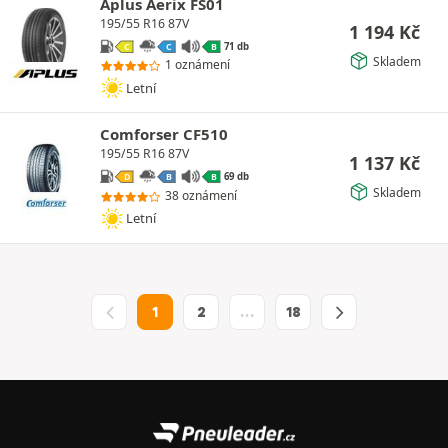
Aplus Aerix FS01
195/55 R16 87V
1 194
Kč
71 db
C
C
B
Skladem
1 oznámení
Letní
Comforser CF510
195/55 R16 87V
1 137
Kč
69 db
D
B
B
Skladem
38 oznámení
Letní
1
2
…
18