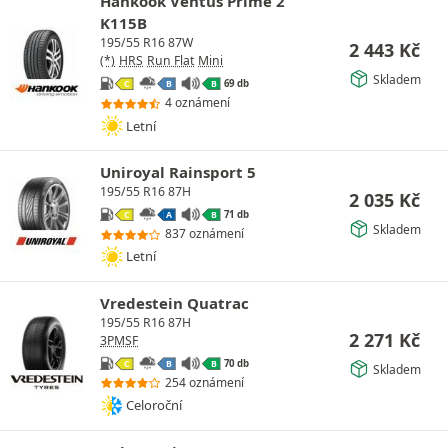
Hankook Ventus Prime 2
K115B
195/55 R16 87W
2 443
Kč
(*)
HRS
Run Flat
Mini
Skladem
69 db
C
B
B
4 oznámení
Letní
Uniroyal Rainsport 5
195/55 R16 87H
2 035
Kč
71 db
C
A
B
Skladem
837 oznámení
Letní
Vredestein Quatrac
195/55 R16 87H
2 271
Kč
3PMSF
70 db
C
B
B
Skladem
254 oznámení
Celoroční