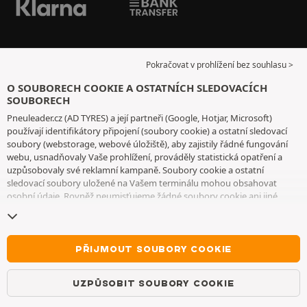
Pokračovat v prohlížení bez souhlasu >
O SOUBORECH COOKIE A OSTATNÍCH SLEDOVACÍCH
SOUBORECH
Pneuleader.cz (AD TYRES) a její partneři (Google, Hotjar, Microsoft)
používají identifikátory připojení (soubory cookie) a ostatní sledovací
soubory (webstorage, webové úložiště), aby zajistily řádné fungování
webu, usnadňovaly Vaše prohlížení, prováděly statistická opatření a
uzpůsobovaly své reklamní kampaně. Soubory cookie a ostatní
sledovací soubory uložené na Vašem terminálu mohou obsahovat
osobní údaje. Rovněž neumisťujeme žádné soubory cookie ani jiné
sledovací soubory bez Vašeho svobodného a informovaného souhlasu,
vyjma těch, které jsou nezbytné pro fungování webu. Vaši volbu
uchováváme po dobu 6 měsíců. Svůj souhlas můžete kdykoliv odvolat
na
stránce souborů cookie a ostatních sledovacích souborů
. Můžete se
PŘIJMOUT SOUBORY COOKIE
rozhodnout, že budete pokračovat v prohlížení, aniž byste přijali
ukládání souborů cookie nebo jiných sledovacích souborů. Toto
UZPŮSOBIT SOUBORY COOKIE
odmítnutí nebrání přístupu ke službám AD TYRES. Pro bližší informace
Vás vyzýváme, abyste si prostudovali
stránku souborů cookie a