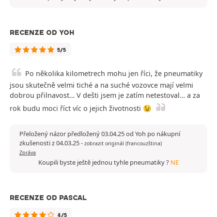
RECENZE OD YOH
5/5
Po několika kilometrech mohu jen říci, že pneumatiky
jsou skutečně velmi tiché a na suché vozovce mají velmi
dobrou přilnavost… V dešti jsem je zatím netestoval… a za
rok budu moci říct víc o jejich životnosti 😉
Přeložený názor předložený 03.04.25 od Yoh po nákupní
zkušenosti z 04.03.25
-
zobrazit originál (francouzština)
Zpráva
Koupili byste ještě jednou tyhle pneumatiky ?
NE
RECENZE OD PASCAL
4/5