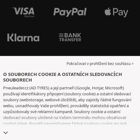
Pokračovat v prohlížení bez souhlasu >
O SOUBORECH COOKIE A OSTATNÍCH SLEDOVACÍCH
SOUBORECH
Pneuleader.cz (AD TYRES) a její partneři (Google, Hotjar, Microsoft)
používají identifikátory připojení (soubory cookie) a ostatní sledovací
soubory (webstorage, webové úložiště), aby zajistily řádné fungování
webu, usnadňovaly Vaše prohlížení, prováděly statistická opatření a
uzpůsobovaly své reklamní kampaně. Soubory cookie a ostatní
sledovací soubory uložené na Vašem terminálu mohou obsahovat
osobní údaje. Rovněž neumisťujeme žádné soubory cookie ani jiné
sledovací soubory bez Vašeho svobodného a informovaného souhlasu,
vyjma těch, které jsou nezbytné pro fungování webu. Vaši volbu