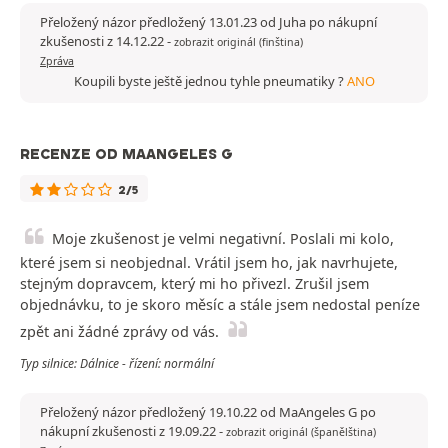
Přeložený názor předložený 13.01.23 od Juha po nákupní
zkušenosti z 14.12.22
-
zobrazit originál (finština)
Zpráva
Koupili byste ještě jednou tyhle pneumatiky ?
ANO
RECENZE OD MAANGELES G
2/5
Moje zkušenost je velmi negativní. Poslali mi kolo,
které jsem si neobjednal. Vrátil jsem ho, jak navrhujete,
stejným dopravcem, který mi ho přivezl. Zrušil jsem
objednávku, to je skoro měsíc a stále jsem nedostal peníze
zpět ani žádné zprávy od vás.
Typ silnice: Dálnice - řízení: normální
Přeložený názor předložený 19.10.22 od MaAngeles G po
nákupní zkušenosti z 19.09.22
-
zobrazit originál (španělština)