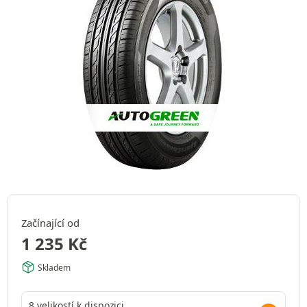
Začínající od
1 235
Kč
Skladem
8 velikostí k dispozici