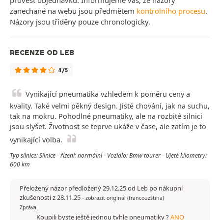
provést objednávku. Informujeme vás, že názory
zanechané na webu jsou předmětem
kontrolního procesu
.
Názory jsou tříděny pouze chronologicky.
RECENZE OD LEB
4/5
Vynikající pneumatika vzhledem k poměru ceny a
kvality. Také velmi pěkný design. Jisté chování, jak na suchu,
tak na mokru. Pohodlné pneumatiky, ale na rozbité silnici
jsou slyšet. Životnost se teprve ukáže v čase, ale zatím je to
vynikající volba.
Typ silnice: Silnice - řízení: normální - Vozidlo: Bmw tourer - Ujeté kilometry:
600 km
Přeložený názor předložený 29.12.25 od Leb po nákupní
zkušenosti z 28.11.25
-
zobrazit originál (francouzština)
Zpráva
Koupili byste ještě jednou tyhle pneumatiky ?
ANO