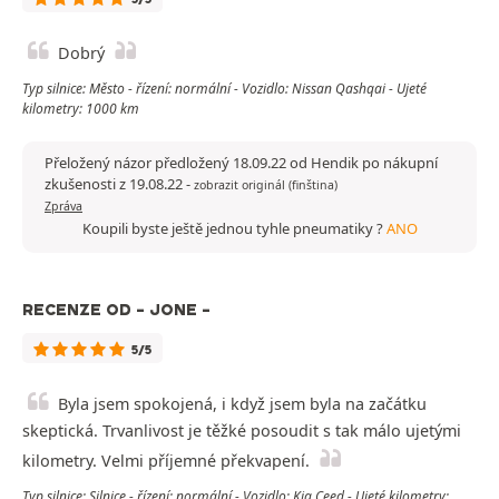
Dobrý
Typ silnice: Město - řízení: normální - Vozidlo: Nissan Qashqai - Ujeté
kilometry: 1000 km
Přeložený názor předložený 18.09.22 od Hendik po nákupní
zkušenosti z 19.08.22
-
zobrazit originál (finština)
Zpráva
Koupili byste ještě jednou tyhle pneumatiky ?
ANO
RECENZE OD - JONE -
5/5
Byla jsem spokojená, i když jsem byla na začátku
skeptická. Trvanlivost je těžké posoudit s tak málo ujetými
kilometry. Velmi příjemné překvapení.
Typ silnice: Silnice - řízení: normální - Vozidlo: Kia Ceed - Ujeté kilometry: