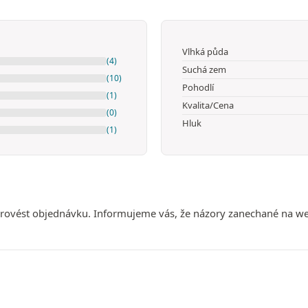
Vlhká půda
(4)
Suchá zem
(10)
Pohodlí
(1)
Kvalita/Cena
(0)
Hluk
(1)
e provést objednávku. Informujeme vás, že názory zanechané na