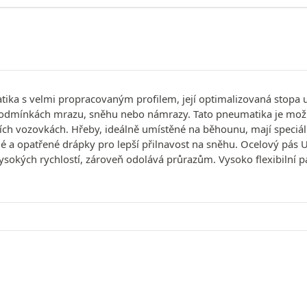
ika s velmi propracovaným profilem, její optimalizovaná stopa 
 podmínkách mrazu, sněhu nebo námrazy. Tato pneumatika je možné
ích vozovkách. Hřeby, ideálně umístěné na běhounu, mají speciál
a opatřené drápky pro lepší přilnavost na sněhu. Ocelový pás UHT 
ysokých rychlostí, zároveň odolává průrazům. Vysoko flexibilní pa