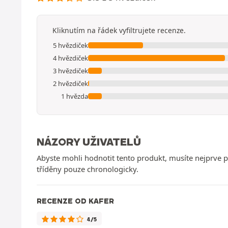
Kliknutím na řádek vyfiltrujete recenze.
5 hvězdiček
4 hvězdiček
3 hvězdiček
2 hvězdiček
1 hvězda
NÁZORY UŽIVATELŮ
Abyste mohli hodnotit tento produkt, musíte nejprv
tříděny pouze chronologicky.
RECENZE OD KAFER
4/5