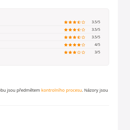
3.5/5
3.5/5
3.5/5
4/5
3/5
 webu jsou předmětem
kontrolního procesu
. Názory jsou