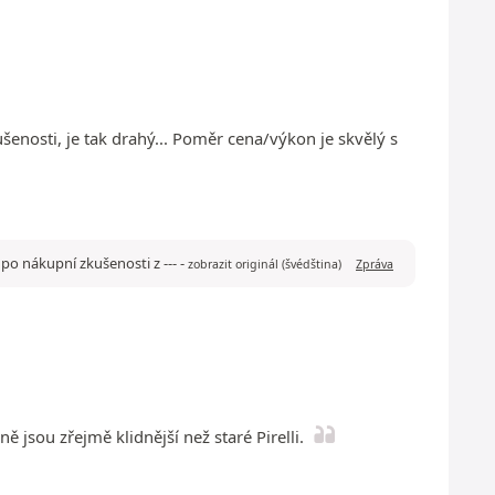
enosti, je tak drahý... Poměr cena/výkon je skvělý s
po nákupní zkušenosti z ---
-
zobrazit originál (švédština)
Zpráva
jsou zřejmě klidnější než staré Pirelli.