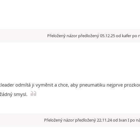
Přeložený názor předložený 05.12.25 od kafer po 
kleader odmítá ji vyměnit a chce, aby pneumatiku nejprve proz
 žádný smysl.
Přeložený názor předložený 22.11.24 od Ivan I po n