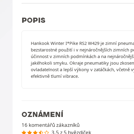
POPIS
Hankook Winter I*Pike RS2 W429 je zimní pneumat
bezstarostné použití i v nejnáročnějších zimních
účinnost v zimních podmínkách a na nejnáročnějš
jakéhokoli smyku. Okraje pneumatiky jsou zkosené 
ovladatelnost a lepší výkony v zatáčkách, včetně v
efektivně tlumí vibrace.
OZNÁMENÍ
16 komentářů zákazníků
3.5 z 5 hvězdiček