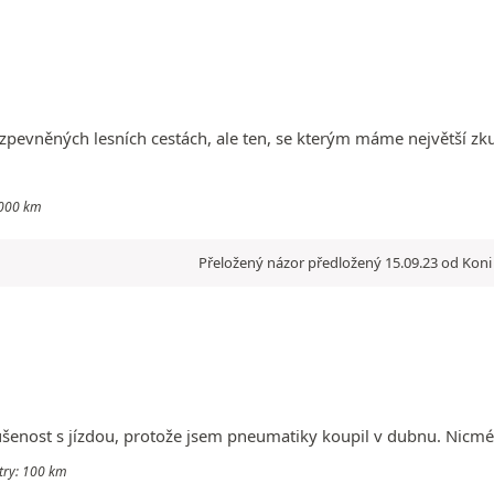
pevněných lesních cestách, ale ten, se kterým máme největší zkuš
30000 km
Přeložený názor předložený 15.09.23 od Koni 
nost s jízdou, protože jsem pneumatiky koupil v dubnu. Nicméně 
metry: 100 km